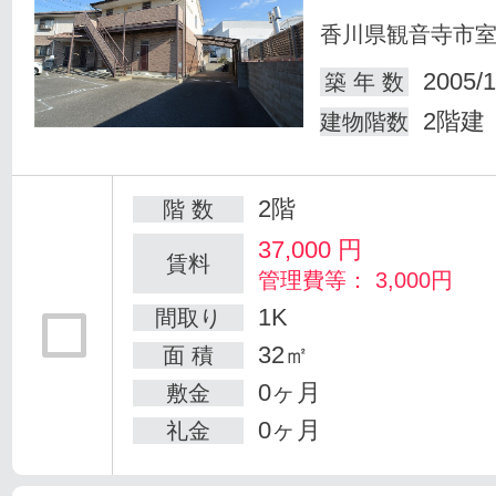
香川県観音寺市
2005/1
築 年 数
2階建
建物階数
2階
階 数
37,000
円
賃料
管理費等： 3,000円
1K
間取り
32㎡
面 積
0ヶ月
敷金
0ヶ月
礼金