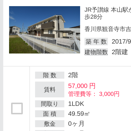
JR予讃線 本山駅
歩28分
香川県観音寺市
2017/9
築 年 数
2階建
建物階数
2階
階 数
57,000
円
賃料
管理費等： 3,000円
1LDK
間取り
49.59㎡
面 積
0ヶ月
敷金