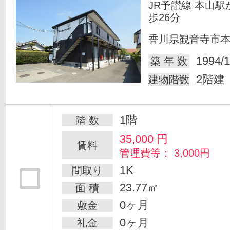
JR予讃線 本山駅
歩26分
香川県観音寺市
1994/1
築 年 数
2階建
建物階数
1階
階 数
35,000
円
賃料
管理費等： 3,000円
1K
間取り
23.77㎡
面 積
0ヶ月
敷金
0ヶ月
礼金