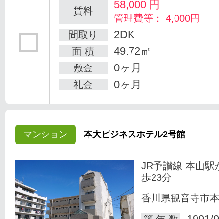
58,000
円
賃料
管理費等： 4,000円
2DK
間取り
49.72㎡
面 積
0ヶ月
敷金
0ヶ月
礼金
マンション
本大ビジネスホテル2号館
JR予讃線 本山駅
歩23分
香川県観音寺市
1991/9