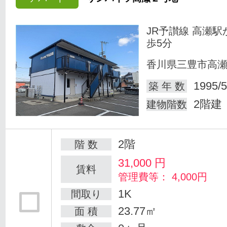
JR予讃線 高瀬駅
歩5分
香川県三豊市高
1995/5
築 年 数
2階建
建物階数
2階
階 数
31,000
円
賃料
管理費等： 4,000円
1K
間取り
23.77㎡
面 積