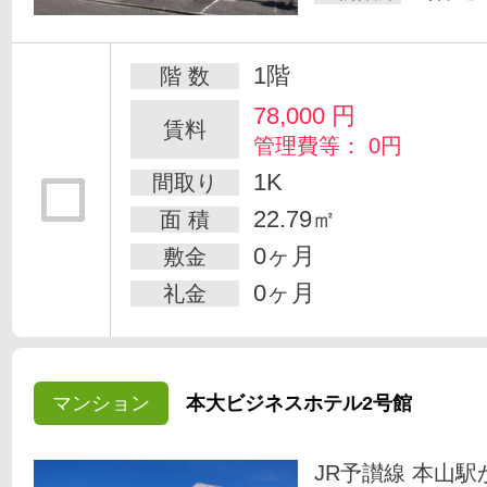
1階
階 数
78,000
円
賃料
管理費等： 0円
1K
間取り
22.79㎡
面 積
0ヶ月
敷金
0ヶ月
礼金
マンション
本大ビジネスホテル2号館
JR予讃線 本山駅