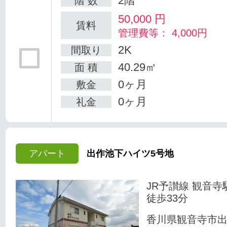
2階
階 数
50,000
円
賃料
管理費等： 4,000円
2K
間取り
40.29㎡
面 積
0ヶ月
敷金
0ヶ月
礼金
アパート
出作池下ハイツ5号地
JR予讃線 観音寺
徒歩33分
香川県観音寺市