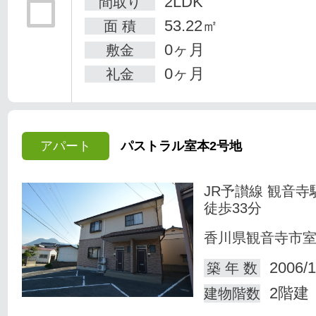
2LDK
間取り
53.22㎡
面 積
0ヶ月
敷金
0ヶ月
礼金
アパート
パストラル室本2号地
JR予讃線 観音寺
徒歩33分
香川県観音寺市
2006/1
築 年 数
2階建
建物階数