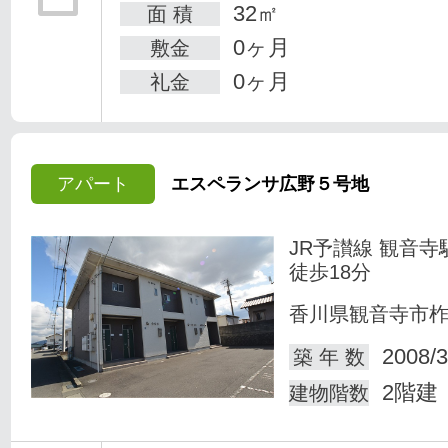
32㎡
面 積
0ヶ月
敷金
0ヶ月
礼金
アパート
エスペランサ広野５号地
JR予讃線 観音寺
徒歩18分
香川県観音寺市
2008/3
築 年 数
2階建
建物階数