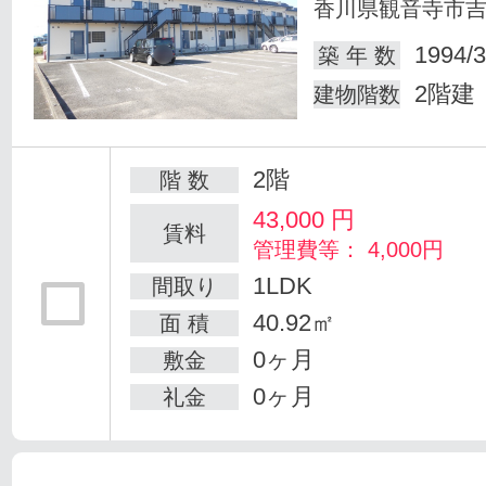
香川県観音寺市
1994/3
築 年 数
2階建
建物階数
2階
階 数
43,000
円
賃料
管理費等： 4,000円
1LDK
間取り
40.92㎡
面 積
0ヶ月
敷金
0ヶ月
礼金