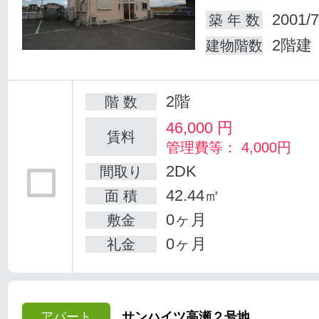
2001/7
築 年 数
2階建
建物階数
2階
階 数
46,000
円
賃料
管理費等： 4,000円
2DK
間取り
42.44㎡
面 積
0ヶ月
敷金
0ヶ月
礼金
アパート
サンハイツ高瀬２号地