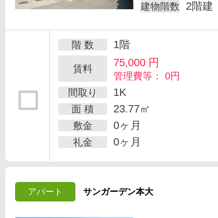
2階建
建物階数
1階
階 数
75,000
円
賃料
管理費等： 0円
1K
間取り
23.77㎡
面 積
0ヶ月
敷金
0ヶ月
礼金
アパート
サンガーデン本大