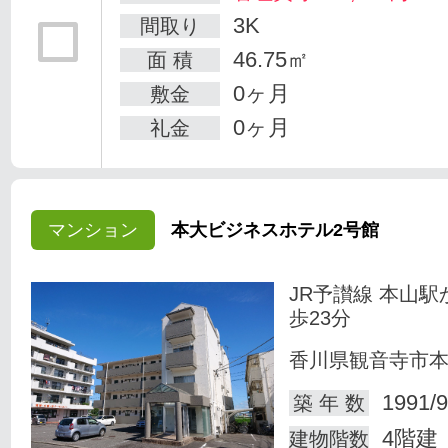
3K
間取り
46.75㎡
面 積
0ヶ月
敷金
0ヶ月
礼金
マンション
本大ビジネスホテル2号館
JR予讃線 本山駅
歩23分
香川県観音寺市
1991/9
築 年 数
4階建
建物階数