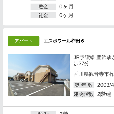
0ヶ月
敷金
0ヶ月
礼金
アパート
エスポワール柞田６
JR予讃線 豊浜駅
歩37分
香川県観音寺市
2003/4
築 年 数
2階建
建物階数