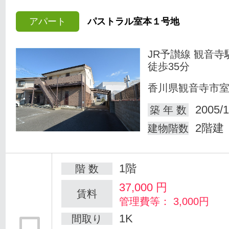
アパート
パストラル室本１号地
JR予讃線 観音寺
徒歩35分
香川県観音寺市
2005/1
築 年 数
2階建
建物階数
1階
階 数
37,000
円
賃料
管理費等： 3,000円
1K
間取り