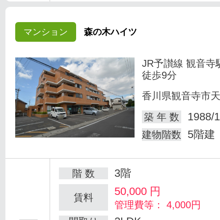
マンション
森の木ハイツ
JR予讃線 観音寺
徒歩9分
香川県観音寺市
1988/1
築 年 数
5階建
建物階数
3階
階 数
50,000
円
賃料
管理費等： 4,000円