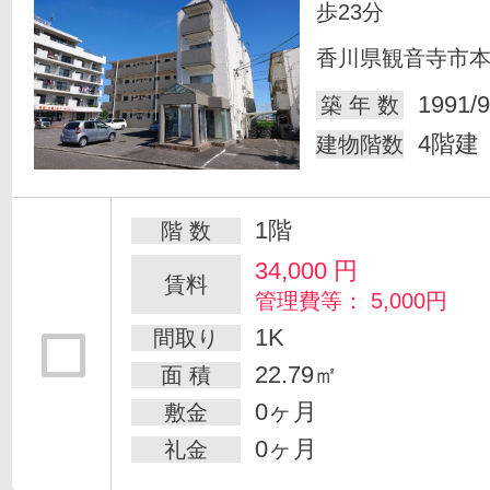
歩23分
香川県観音寺市
1991/9
築 年 数
4階建
建物階数
1階
階 数
34,000
円
賃料
管理費等： 5,000円
1K
間取り
22.79㎡
面 積
0ヶ月
敷金
0ヶ月
礼金