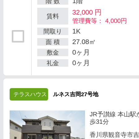
1階
階 数
32,000
円
賃料
管理費等： 4,000円
1K
間取り
27.08㎡
面 積
0ヶ月
敷金
0ヶ月
礼金
テラスハウス
ルネス吉岡27号地
JR予讃線 本山駅
歩31分
香川県観音寺市