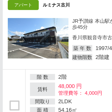
アパート
ルミナス古川
JR予讃線 本山駅
歩45分
香川県観音寺市
1997/4
築 年 数
2階建
建物階数
2階
階 数
48,000
円
賃料
管理費等： 4,000円
2LDK
間取り
54.16㎡
面 積