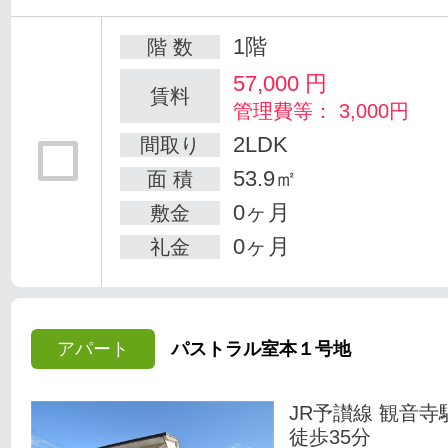
1階
階 数
57,000
円
賃料
管理費等： 3,000円
2LDK
間取り
53.9㎡
面 積
0ヶ月
敷金
0ヶ月
礼金
アパート
パストラル室本１号地
JR予讃線 観音寺
徒歩35分