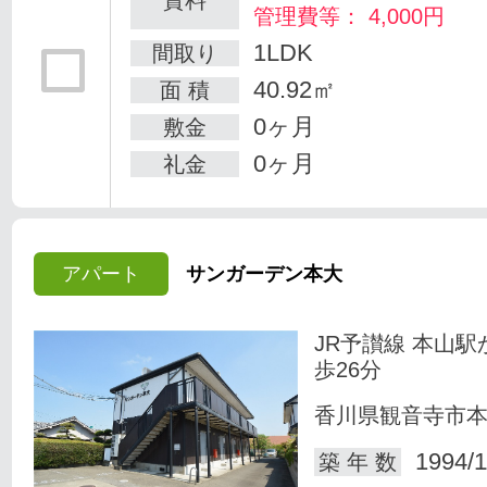
管理費等： 4,000円
1LDK
間取り
40.92㎡
面 積
0ヶ月
敷金
0ヶ月
礼金
アパート
サンガーデン本大
JR予讃線 本山駅
歩26分
香川県観音寺市
1994/1
築 年 数