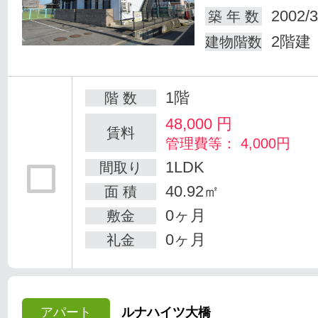
2002/3
築 年 数
2階建
建物階数
1階
階 数
48,000
円
賃料
管理費等： 4,000円
1LDK
間取り
40.92㎡
面 積
0ヶ月
敷金
0ヶ月
礼金
アパート
ルナハイツ大橋