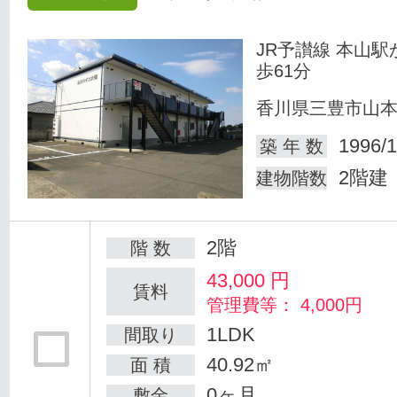
JR予讃線 本山駅
歩61分
香川県三豊市山
1996/1
築 年 数
2階建
建物階数
2階
階 数
43,000
円
賃料
管理費等： 4,000円
1LDK
間取り
40.92㎡
面 積
0ヶ月
敷金