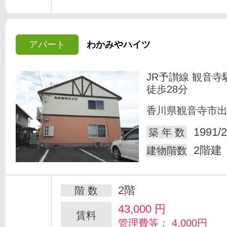
アパート
わかみやハイツ
JR予讃線 観音寺
徒歩28分
香川県観音寺市
1991/2
築 年 数
2階建
建物階数
2階
階 数
43,000
円
賃料
管理費等： 4,000円