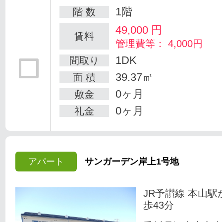
1階
階 数
49,000
円
賃料
管理費等： 4,000円
1DK
間取り
39.37㎡
面 積
0ヶ月
敷金
0ヶ月
礼金
アパート
サンガーデン岸上1号地
JR予讃線 本山駅
歩43分