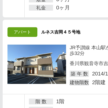
0ヶ月
礼金
アパート
ルネス吉岡４５号地
JR予讃線 本山駅
歩32分
香川県観音寺市
2014/1
築 年 数
2階建
建物階数
1階
階 数