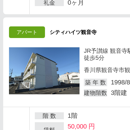
0ヶ月
礼金
アパート
シティハイツ観音寺
JR予讃線 観音寺
徒歩5分
香川県観音寺市
1998/8
築 年 数
3階建
建物階数
1階
階 数
50,000
円
賃料