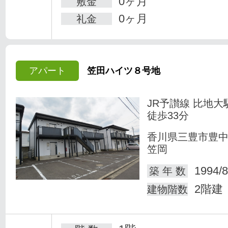
0ヶ月
敷金
0ヶ月
礼金
アパート
笠田ハイツ８号地
JR予讃線 比地大
徒歩33分
香川県三豊市豊
笠岡
1994/8
築 年 数
2階建
建物階数