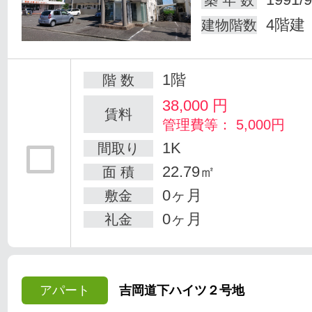
築 年 数
4階建
建物階数
1階
階 数
38,000
円
賃料
管理費等： 5,000円
1K
間取り
22.79㎡
面 積
0ヶ月
敷金
0ヶ月
礼金
アパート
吉岡道下ハイツ２号地