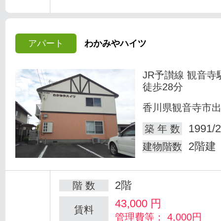
アパート
わかみやハイツ
JR予讃線 観音寺
徒歩28分
香川県観音寺市
1991/2
築 年 数
2階建
建物階数
2階
階 数
43,000
円
賃料
管理費等： 4,000円