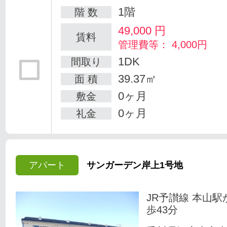
1階
階 数
49,000
円
賃料
管理費等： 4,000円
1DK
間取り
39.37㎡
面 積
0ヶ月
敷金
0ヶ月
礼金
アパート
サンガーデン岸上1号地
JR予讃線 本山駅
歩43分