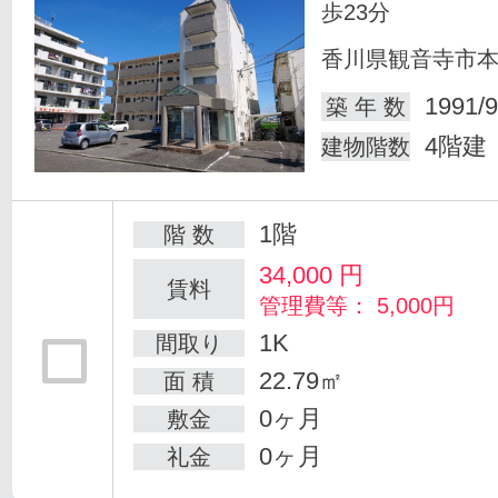
歩23分
香川県観音寺市
1991/9
築 年 数
4階建
建物階数
1階
階 数
34,000
円
賃料
管理費等： 5,000円
1K
間取り
22.79㎡
面 積
0ヶ月
敷金
0ヶ月
礼金