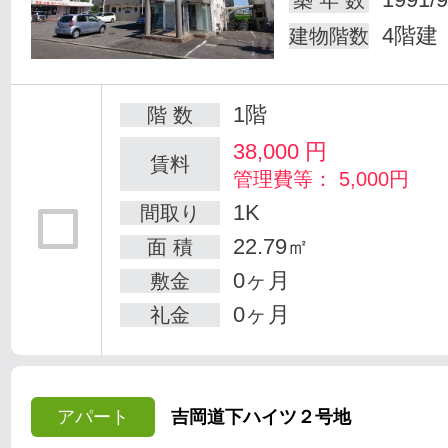
築 年 数
4階建
建物階数
1階
階 数
38,000
円
賃料
管理費等： 5,000円
1K
間取り
22.79㎡
面 積
0ヶ月
敷金
0ヶ月
礼金
アパート
吉岡道下ハイツ２号地