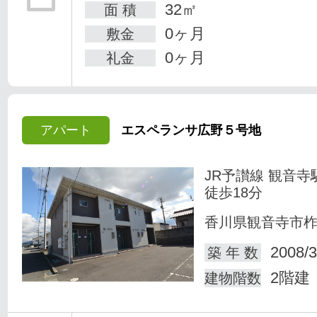
32㎡
面 積
0ヶ月
敷金
0ヶ月
礼金
アパート
エスペランサ広野５号地
JR予讃線 観音寺
徒歩18分
香川県観音寺市
2008/3
築 年 数
2階建
建物階数