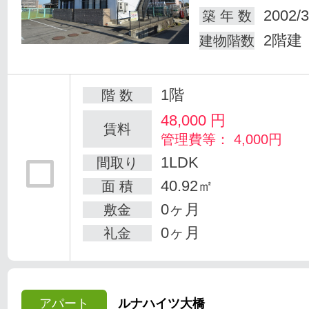
2002/3
築 年 数
2階建
建物階数
1階
階 数
48,000
円
賃料
管理費等： 4,000円
1LDK
間取り
40.92㎡
面 積
0ヶ月
敷金
0ヶ月
礼金
アパート
ルナハイツ大橋