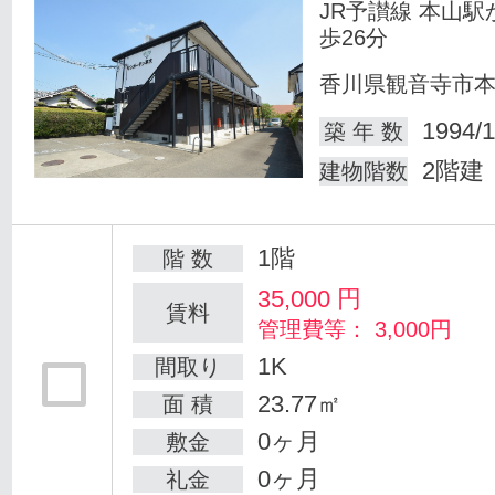
JR予讃線 本山駅
歩26分
香川県観音寺市
1994/1
築 年 数
2階建
建物階数
1階
階 数
35,000
円
賃料
管理費等： 3,000円
1K
間取り
23.77㎡
面 積
0ヶ月
敷金
0ヶ月
礼金