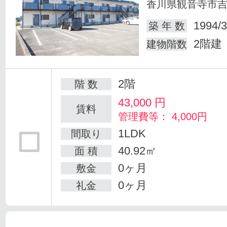
香川県観音寺市
1994/3
築 年 数
2階建
建物階数
2階
階 数
43,000
円
賃料
管理費等： 4,000円
1LDK
間取り
40.92㎡
面 積
0ヶ月
敷金
0ヶ月
礼金