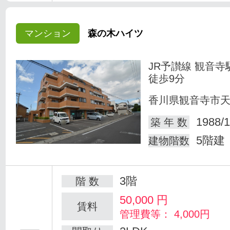
マンション
森の木ハイツ
JR予讃線 観音寺
徒歩9分
香川県観音寺市
1988/1
築 年 数
5階建
建物階数
3階
階 数
50,000
円
賃料
管理費等： 4,000円