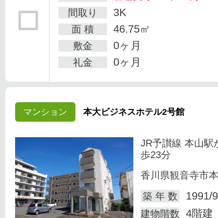
3K
間取り
46.75㎡
面 積
0ヶ月
敷金
0ヶ月
礼金
マンション
本大ビジネスホテル2号館
JR予讃線 本山駅
歩23分
香川県観音寺市
1991/9
築 年 数
4階建
建物階数