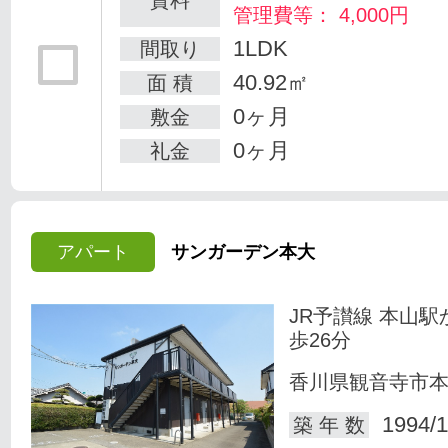
管理費等： 4,000円
1LDK
間取り
40.92㎡
面 積
0ヶ月
敷金
0ヶ月
礼金
アパート
サンガーデン本大
JR予讃線 本山駅
歩26分
香川県観音寺市
1994/1
築 年 数