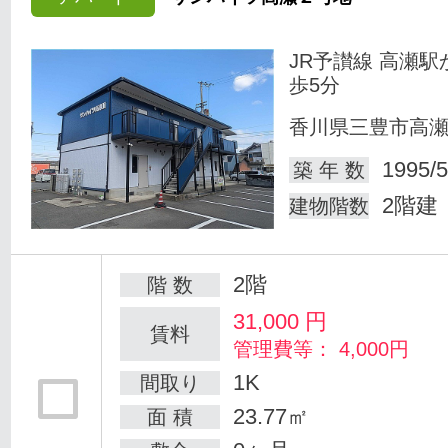
JR予讃線 高瀬駅
歩5分
香川県三豊市高
1995/5
築 年 数
2階建
建物階数
2階
階 数
31,000
円
賃料
管理費等： 4,000円
1K
間取り
23.77㎡
面 積