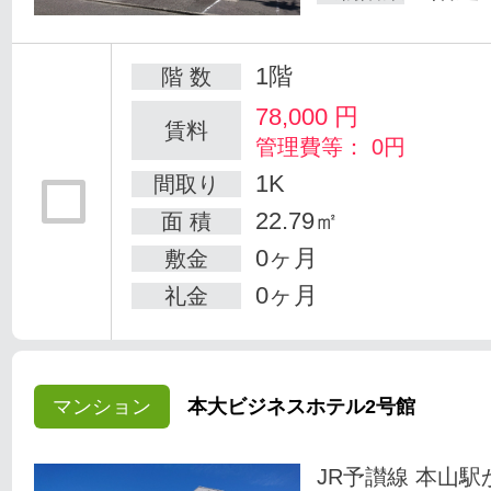
1階
階 数
78,000
円
賃料
管理費等： 0円
1K
間取り
22.79㎡
面 積
0ヶ月
敷金
0ヶ月
礼金
マンション
本大ビジネスホテル2号館
JR予讃線 本山駅