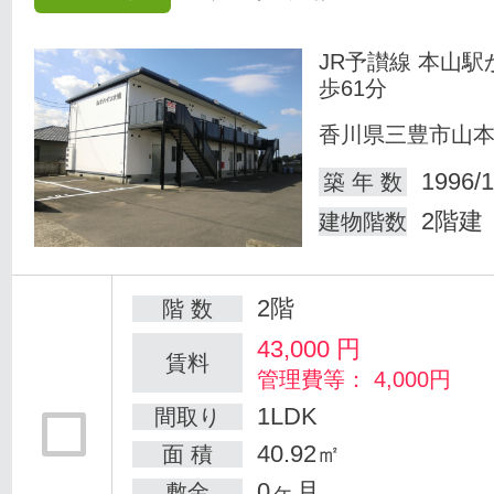
JR予讃線 本山駅
歩61分
香川県三豊市山
1996/1
築 年 数
2階建
建物階数
2階
階 数
43,000
円
賃料
管理費等： 4,000円
1LDK
間取り
40.92㎡
面 積
0ヶ月
敷金