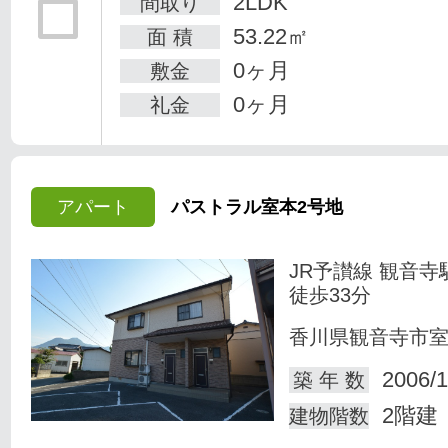
2LDK
間取り
53.22㎡
面 積
0ヶ月
敷金
0ヶ月
礼金
アパート
パストラル室本2号地
JR予讃線 観音寺
徒歩33分
香川県観音寺市
2006/1
築 年 数
2階建
建物階数