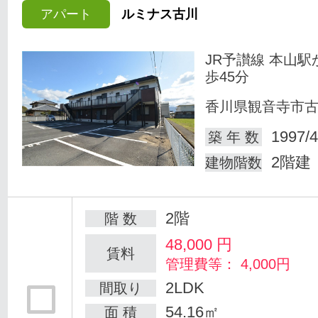
アパート
ルミナス古川
JR予讃線 本山駅
歩45分
香川県観音寺市
1997/4
築 年 数
2階建
建物階数
2階
階 数
48,000
円
賃料
管理費等： 4,000円
2LDK
間取り
54.16㎡
面 積