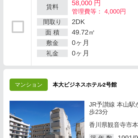
58,000
円
賃料
管理費等： 4,000円
2DK
間取り
49.72㎡
面 積
0ヶ月
敷金
0ヶ月
礼金
マンション
本大ビジネスホテル2号館
JR予讃線 本山駅
歩23分
香川県観音寺市
1991/9