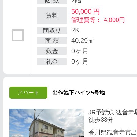
2階
階 数
50,000
円
賃料
管理費等： 4,000円
2K
間取り
40.29㎡
面 積
0ヶ月
敷金
0ヶ月
礼金
アパート
出作池下ハイツ5号地
JR予讃線 観音寺
徒歩33分
香川県観音寺市