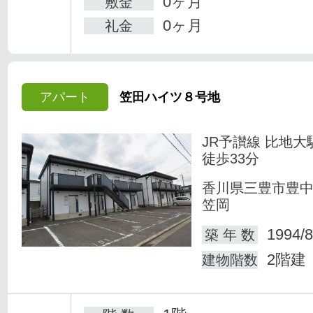
0ヶ月
敷金
0ヶ月
礼金
アパート
笠田ハイツ８号地
JR予讃線 比地大
徒歩33分
香川県三豊市豊
笠岡
1994/8
築 年 数
2階建
建物階数