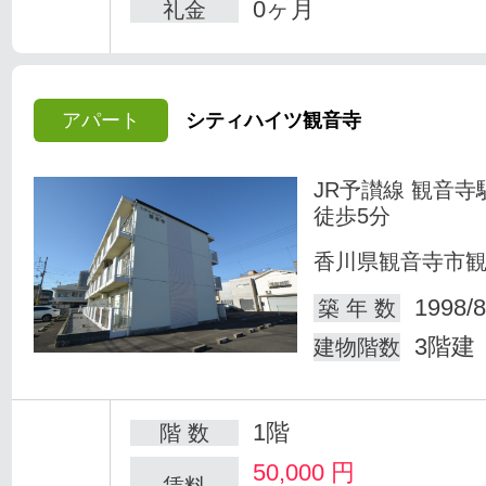
0ヶ月
礼金
アパート
シティハイツ観音寺
JR予讃線 観音寺
徒歩5分
香川県観音寺市
1998/8
築 年 数
3階建
建物階数
1階
階 数
50,000
円
賃料