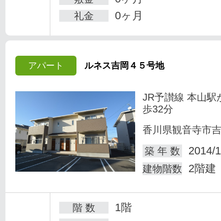
0ヶ月
礼金
アパート
ルネス吉岡４５号地
JR予讃線 本山駅
歩32分
香川県観音寺市
2014/1
築 年 数
2階建
建物階数
1階
階 数