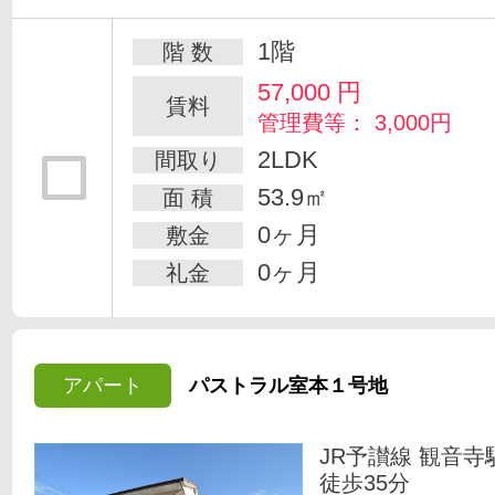
1階
階 数
57,000
円
賃料
管理費等： 3,000円
2LDK
間取り
53.9㎡
面 積
0ヶ月
敷金
0ヶ月
礼金
アパート
パストラル室本１号地
JR予讃線 観音寺
徒歩35分