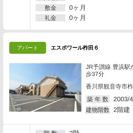
0ヶ月
敷金
0ヶ月
礼金
アパート
エスポワール柞田６
JR予讃線 豊浜駅
歩37分
香川県観音寺市
2003/4
築 年 数
2階建
建物階数