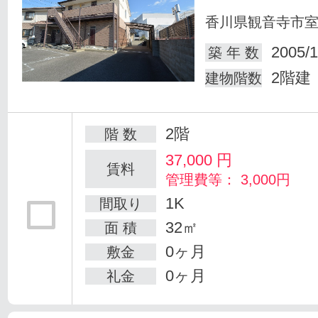
香川県観音寺市
2005/1
築 年 数
2階建
建物階数
2階
階 数
37,000
円
賃料
管理費等： 3,000円
1K
間取り
32㎡
面 積
0ヶ月
敷金
0ヶ月
礼金