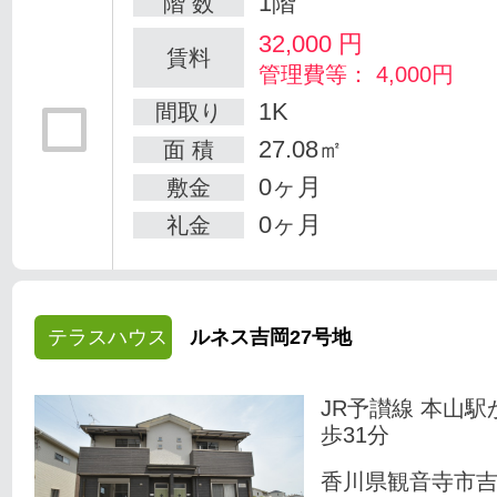
1階
階 数
32,000
円
賃料
管理費等： 4,000円
1K
間取り
27.08㎡
面 積
0ヶ月
敷金
0ヶ月
礼金
テラスハウス
ルネス吉岡27号地
JR予讃線 本山駅
歩31分
香川県観音寺市