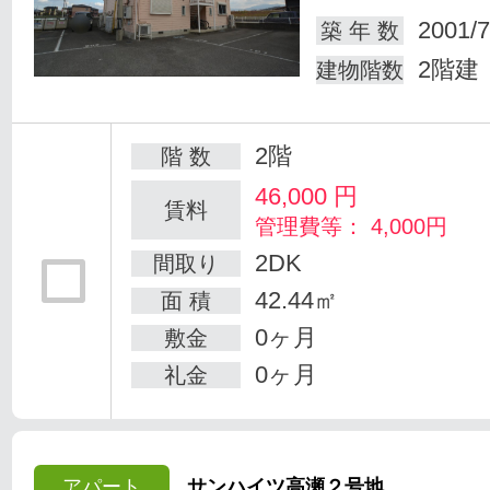
2001/7
築 年 数
2階建
建物階数
2階
階 数
46,000
円
賃料
管理費等： 4,000円
2DK
間取り
42.44㎡
面 積
0ヶ月
敷金
0ヶ月
礼金
アパート
サンハイツ高瀬２号地