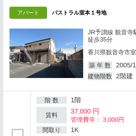
アパート
パストラル室本１号地
JR予讃線 観音寺
徒歩35分
香川県観音寺市
2005/1
築 年 数
2階建
建物階数
1階
階 数
37,000
円
賃料
管理費等： 3,000円
1K
間取り