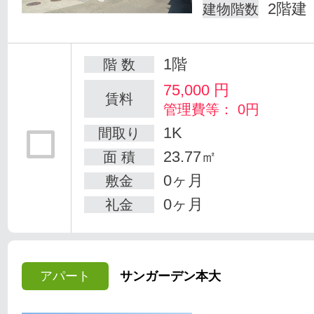
2階建
建物階数
1階
階 数
75,000
円
賃料
管理費等： 0円
1K
間取り
23.77㎡
面 積
0ヶ月
敷金
0ヶ月
礼金
アパート
サンガーデン本大