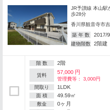
JR予讃線 本山駅
歩28分
香川県観音寺市
2017/9
築 年 数
2階建
建物階数
2階
階 数
57,000
円
賃料
管理費等： 3,000円
1LDK
間取り
49.59㎡
面 積
0ヶ月
敷金