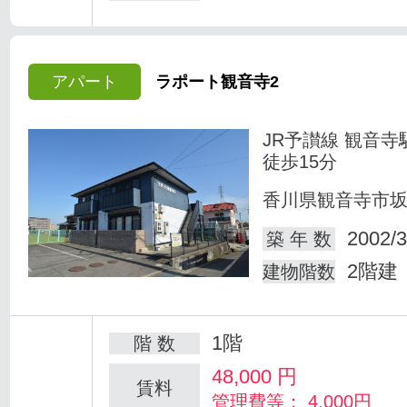
アパート
ラポート観音寺2
JR予讃線 観音寺
徒歩15分
香川県観音寺市
2002/3
築 年 数
2階建
建物階数
1階
階 数
48,000
円
賃料
管理費等： 4,000円