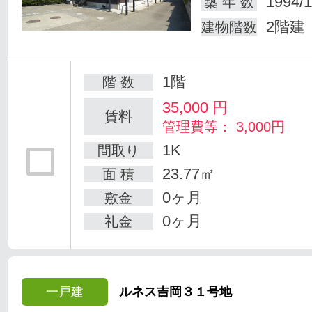
1994/1
築 年 数
2階建
建物階数
1階
階 数
35,000
円
賃料
管理費等： 3,000円
1K
間取り
23.77㎡
面 積
0ヶ月
敷金
0ヶ月
礼金
一戸建
ルネス吉岡３１号地