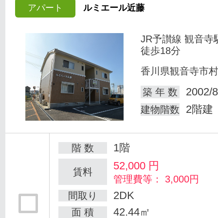
アパート
ルミエール近藤
JR予讃線 観音寺
徒歩18分
香川県観音寺市
2002/8
築 年 数
2階建
建物階数
1階
階 数
52,000
円
賃料
管理費等： 3,000円
2DK
間取り
42.44㎡
面 積