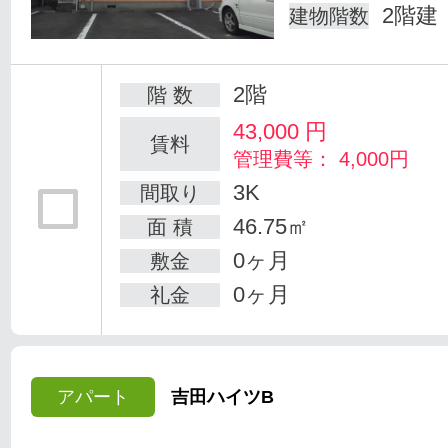
2階建
建物階数
2階
階 数
43,000
円
賃料
管理費等： 4,000円
3K
間取り
46.75㎡
面 積
0ヶ月
敷金
0ヶ月
礼金
アパート
吉田ハイツB