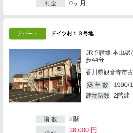
0ヶ月
礼金
アパート
ドイツ村１３号地
JR予讃線 本山駅
歩44分
香川県観音寺市
1990/1
築 年 数
2階建
建物階数
2階
階 数
38,000
円