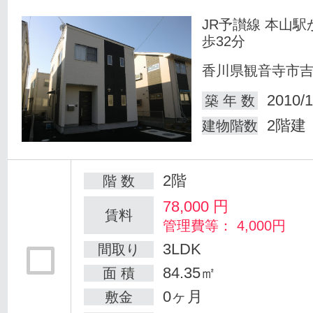
JR予讃線 本山駅
歩32分
香川県観音寺市
2010/1
築 年 数
2階建
建物階数
2階
階 数
78,000
円
賃料
管理費等： 4,000円
3LDK
間取り
84.35㎡
面 積
0ヶ月
敷金