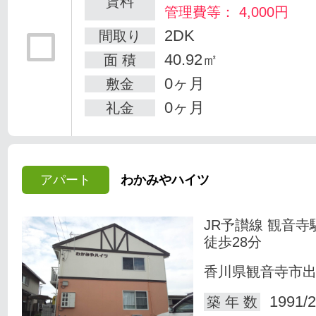
賃料
管理費等： 4,000円
2DK
間取り
40.92㎡
面 積
0ヶ月
敷金
0ヶ月
礼金
アパート
わかみやハイツ
JR予讃線 観音寺
徒歩28分
香川県観音寺市
1991/2
築 年 数