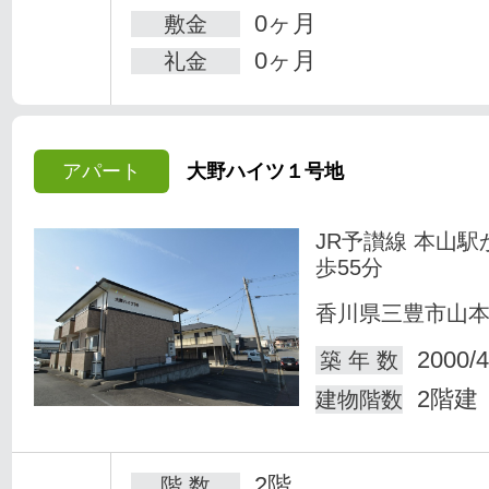
0ヶ月
敷金
0ヶ月
礼金
アパート
大野ハイツ１号地
JR予讃線 本山駅
歩55分
香川県三豊市山
2000/4
築 年 数
2階建
建物階数
2階
階 数