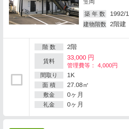
笠岡
1992/1
築 年 数
2階建
建物階数
2階
階 数
33,000
円
賃料
管理費等： 4,000円
1K
間取り
27.08㎡
面 積
0ヶ月
敷金
0ヶ月
礼金