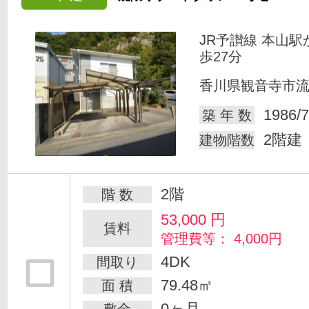
JR予讃線 本山駅
歩27分
香川県観音寺市
1986/7
築 年 数
2階建
建物階数
2階
階 数
53,000
円
賃料
管理費等： 4,000円
4DK
間取り
79.48㎡
面 積
0ヶ月