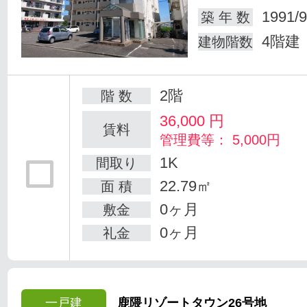
1991/9
築 年 数
4階建
建物階数
2階
階 数
36,000
円
賃料
管理費等： 5,000円
1K
間取り
22.79㎡
面 積
0ヶ月
敷金
0ヶ月
礼金
一戸建
鹿隈リゾートタウン26号地