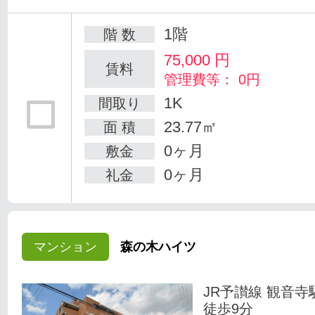
1階
階 数
75,000
円
賃料
管理費等： 0円
1K
間取り
23.77㎡
面 積
0ヶ月
敷金
0ヶ月
礼金
マンション
森の木ハイツ
JR予讃線 観音寺
徒歩9分