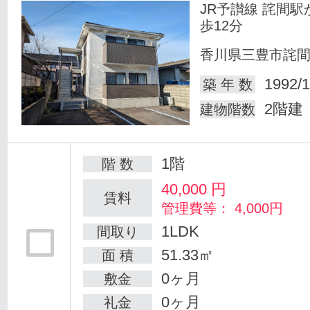
JR予讃線 詫間駅
歩12分
香川県三豊市詫
1992/1
築 年 数
2階建
建物階数
1階
階 数
40,000
円
賃料
管理費等： 4,000円
1LDK
間取り
51.33㎡
面 積
0ヶ月
敷金
0ヶ月
礼金