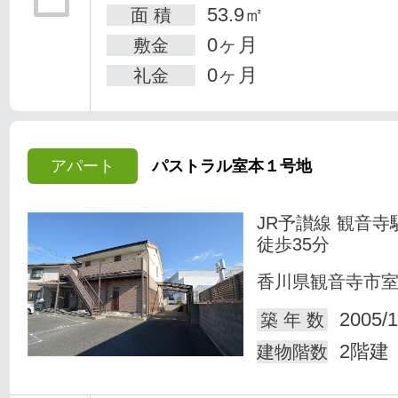
53.9㎡
面 積
0ヶ月
敷金
0ヶ月
礼金
アパート
パストラル室本１号地
JR予讃線 観音寺
徒歩35分
香川県観音寺市
2005/1
築 年 数
2階建
建物階数