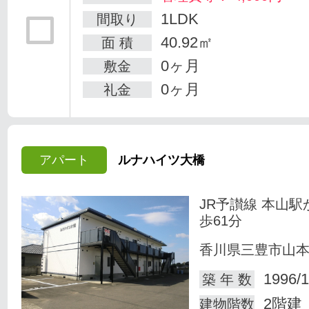
1LDK
間取り
40.92㎡
面 積
0ヶ月
敷金
0ヶ月
礼金
アパート
ルナハイツ大橋
JR予讃線 本山駅
歩61分
香川県三豊市山
1996/1
築 年 数
2階建
建物階数