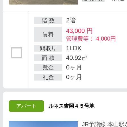
2階
階 数
43,000
円
賃料
管理費等： 4,000円
1LDK
間取り
40.92㎡
面 積
0ヶ月
敷金
0ヶ月
礼金
アパート
ルネス吉岡４５号地
JR予讃線 本山駅