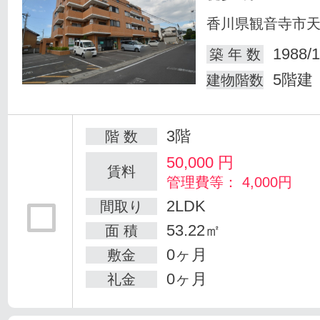
香川県観音寺市
1988/1
築 年 数
5階建
建物階数
3階
階 数
50,000
円
賃料
管理費等： 4,000円
2LDK
間取り
53.22㎡
面 積
0ヶ月
敷金
0ヶ月
礼金