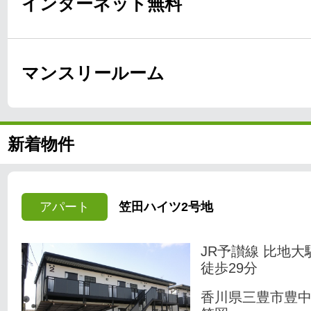
インターネット無料
マンスリールーム
新着物件
アパート
笠田ハイツ2号地
JR予讃線 比地大
徒歩29分
香川県三豊市豊