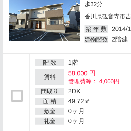
歩32分
香川県観音寺市
2014/1
築 年 数
2階建
建物階数
1階
階 数
58,000
円
賃料
管理費等： 4,000円
2DK
間取り
49.72㎡
面 積
0ヶ月
敷金
0ヶ月
礼金