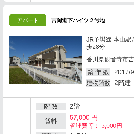
アパート
吉岡道下ハイツ２号地
JR予讃線 本山駅
歩28分
香川県観音寺市
2017/9
築 年 数
2階建
建物階数
2階
階 数
57,000
円
賃料
管理費等： 3,000円