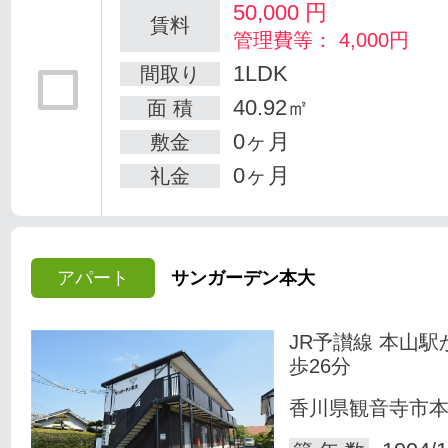
50,000
円
賃料
管理費等： 4,000円
1LDK
間取り
40.92㎡
面 積
0ヶ月
敷金
0ヶ月
礼金
アパート
サンガーデン本大
JR予讃線 本山駅
歩26分
香川県観音寺市