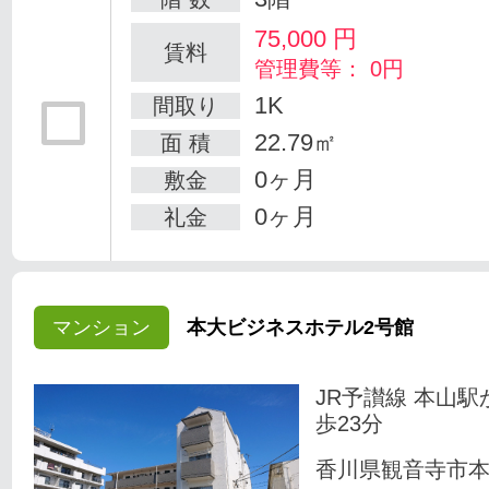
75,000
円
賃料
管理費等： 0円
1K
間取り
22.79㎡
面 積
0ヶ月
敷金
0ヶ月
礼金
マンション
本大ビジネスホテル2号館
JR予讃線 本山駅
歩23分
香川県観音寺市