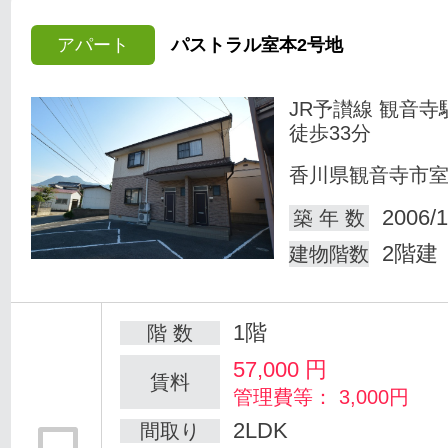
アパート
パストラル室本2号地
JR予讃線 観音寺
徒歩33分
香川県観音寺市
2006/1
築 年 数
2階建
建物階数
1階
階 数
57,000
円
賃料
管理費等： 3,000円
2LDK
間取り