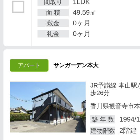
1LDK
間取り
49.59㎡
面 積
0ヶ月
敷金
0ヶ月
礼金
アパート
サンガーデン本大
JR予讃線 本山駅
歩26分
香川県観音寺市
1994/1
築 年 数
2階建
建物階数