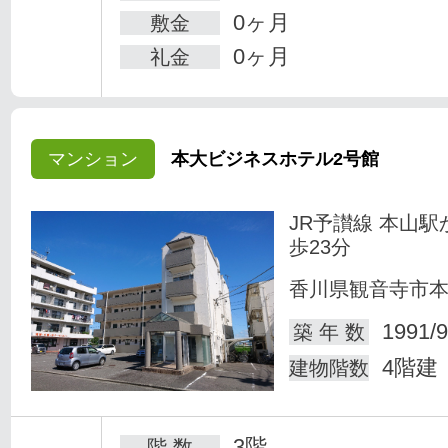
0ヶ月
敷金
0ヶ月
礼金
マンション
本大ビジネスホテル2号館
JR予讃線 本山駅
歩23分
香川県観音寺市
1991/9
築 年 数
4階建
建物階数
3階
階 数