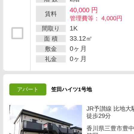
40,000
円
賃料
管理費等： 4,000円
1K
間取り
33.12㎡
面 積
0ヶ月
敷金
0ヶ月
礼金
アパート
笠田ハイツ1号地
JR予讃線 比地大
徒歩29分
香川県三豊市豊