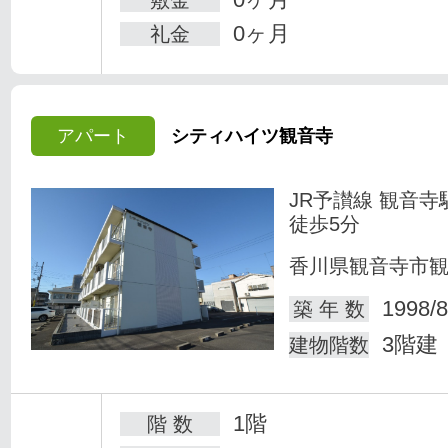
敷金
0ヶ月
礼金
アパート
シティハイツ観音寺
JR予讃線 観音寺
徒歩5分
香川県観音寺市
1998/8
築 年 数
3階建
建物階数
1階
階 数