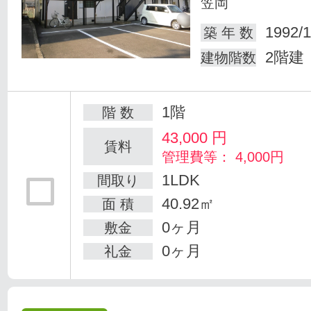
笠岡
1992/1
築 年 数
2階建
建物階数
1階
階 数
43,000
円
賃料
管理費等： 4,000円
1LDK
間取り
40.92㎡
面 積
0ヶ月
敷金
0ヶ月
礼金