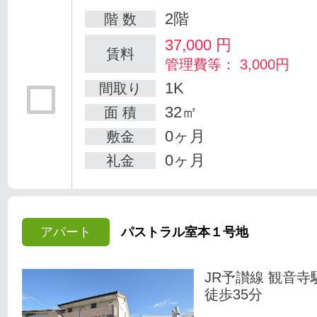
2階
階 数
37,000
円
賃料
管理費等： 3,000円
1K
間取り
32㎡
面 積
0ヶ月
敷金
0ヶ月
礼金
アパート
パストラル室本１号地
JR予讃線 観音寺
徒歩35分