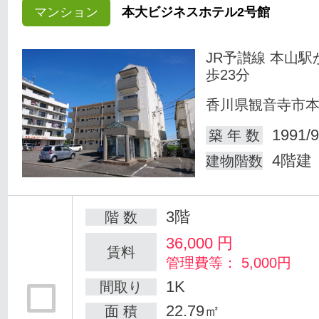
マンション
本大ビジネスホテル2号館
JR予讃線 本山駅
歩23分
香川県観音寺市
1991/9
築 年 数
4階建
建物階数
3階
階 数
36,000
円
賃料
管理費等： 5,000円
1K
間取り
22.79㎡
面 積