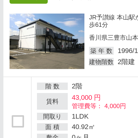
JR予讃線 本山駅
歩61分
香川県三豊市山
1996/1
築 年 数
2階建
建物階数
2階
階 数
43,000
円
賃料
管理費等： 4,000円
1LDK
間取り
40.92㎡
面 積
0ヶ月
敷金