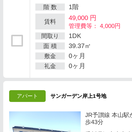
1階
階 数
49,000
円
賃料
管理費等： 4,000円
1DK
間取り
39.37㎡
面 積
0ヶ月
敷金
0ヶ月
礼金
アパート
サンガーデン岸上1号地
JR予讃線 本山駅
歩43分