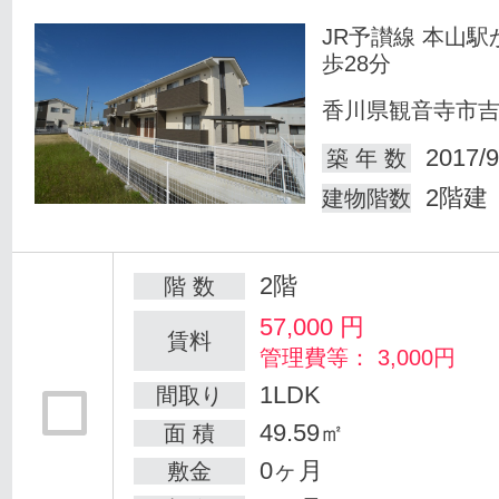
JR予讃線 本山駅
歩28分
香川県観音寺市
2017/9
築 年 数
2階建
建物階数
2階
階 数
57,000
円
賃料
管理費等： 3,000円
1LDK
間取り
49.59㎡
面 積
0ヶ月
敷金