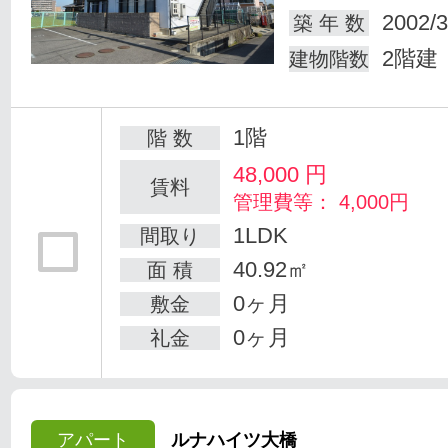
2002/3
築 年 数
2階建
建物階数
1階
階 数
48,000
円
賃料
管理費等： 4,000円
1LDK
間取り
40.92㎡
面 積
0ヶ月
敷金
0ヶ月
礼金
アパート
ルナハイツ大橋