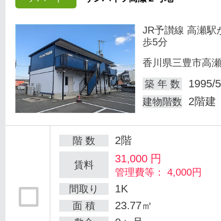
JR予讃線 高瀬駅
歩5分
香川県三豊市高
1995/5
築 年 数
2階建
建物階数
2階
階 数
31,000
円
賃料
管理費等： 4,000円
1K
間取り
23.77㎡
面 積