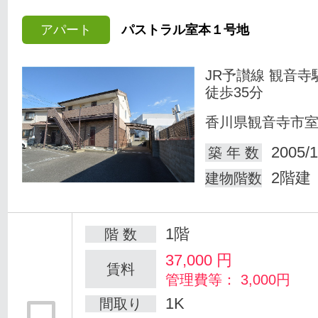
アパート
パストラル室本１号地
JR予讃線 観音寺
徒歩35分
香川県観音寺市
2005/1
築 年 数
2階建
建物階数
1階
階 数
37,000
円
賃料
管理費等： 3,000円
1K
間取り