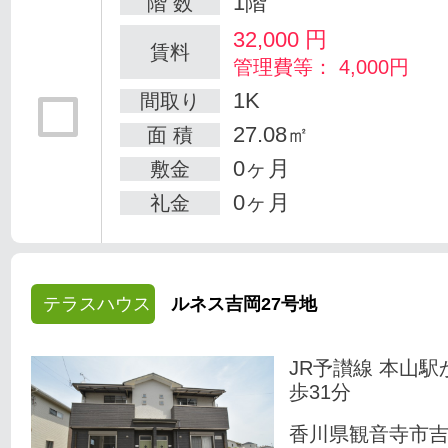
1階
階 数
32,000
円
賃料
管理費等： 4,000円
1K
間取り
27.08㎡
面 積
0ヶ月
敷金
0ヶ月
礼金
テラスハウス
ルネス吉岡27号地
JR予讃線 本山駅
歩31分
香川県観音寺市