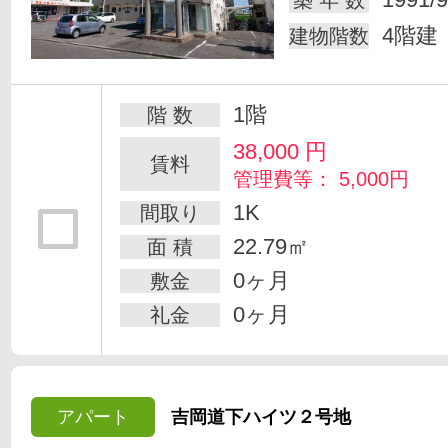
築 年 数
4階建
建物階数
1階
階 数
38,000
円
賃料
管理費等： 5,000円
1K
間取り
22.79㎡
面 積
0ヶ月
敷金
0ヶ月
礼金
アパート
吉岡道下ハイツ２号地