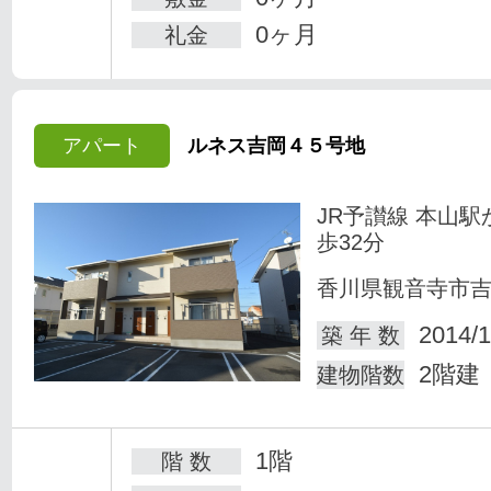
0ヶ月
礼金
アパート
ルネス吉岡４５号地
JR予讃線 本山駅
歩32分
香川県観音寺市
2014/1
築 年 数
2階建
建物階数
1階
階 数