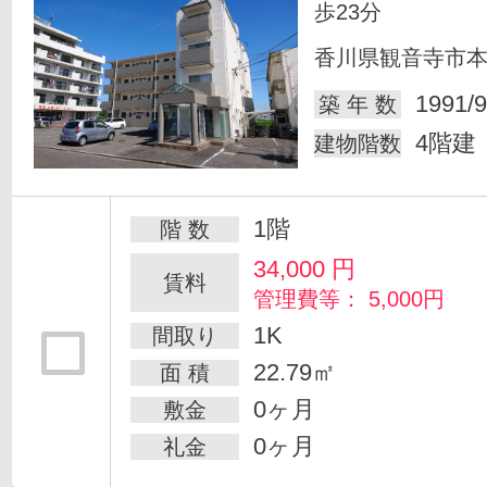
歩23分
香川県観音寺市
1991/9
築 年 数
4階建
建物階数
1階
階 数
34,000
円
賃料
管理費等： 5,000円
1K
間取り
22.79㎡
面 積
0ヶ月
敷金
0ヶ月
礼金