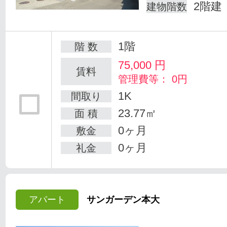
2階建
建物階数
1階
階 数
75,000
円
賃料
管理費等： 0円
1K
間取り
23.77㎡
面 積
0ヶ月
敷金
0ヶ月
礼金
アパート
サンガーデン本大