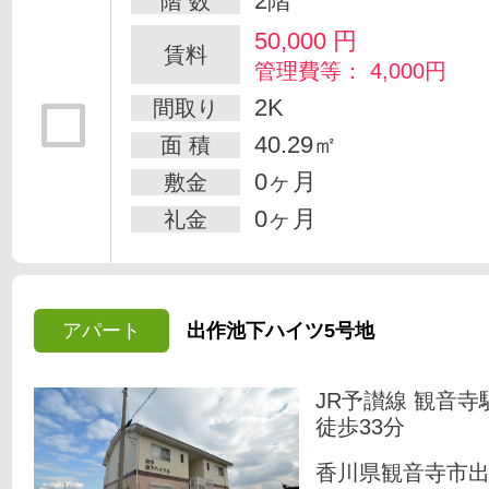
2階
階 数
50,000
円
賃料
管理費等： 4,000円
2K
間取り
40.29㎡
面 積
0ヶ月
敷金
0ヶ月
礼金
アパート
出作池下ハイツ5号地
JR予讃線 観音寺
徒歩33分
香川県観音寺市