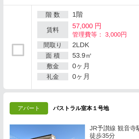
1階
階 数
57,000
円
賃料
管理費等： 3,000円
2LDK
間取り
53.9㎡
面 積
0ヶ月
敷金
0ヶ月
礼金
アパート
パストラル室本１号地
JR予讃線 観音寺
徒歩35分