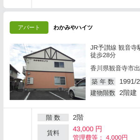
アパート
わかみやハイツ
JR予讃線 観音寺
徒歩28分
香川県観音寺市
1991/2
築 年 数
2階建
建物階数
2階
階 数
43,000
円
賃料
管理費等： 4,000円