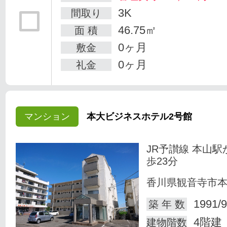
3K
間取り
46.75㎡
面 積
0ヶ月
敷金
0ヶ月
礼金
マンション
本大ビジネスホテル2号館
JR予讃線 本山駅
歩23分
香川県観音寺市
1991/9
築 年 数
4階建
建物階数