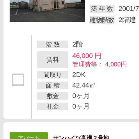
2001/7
築 年 数
2階建
建物階数
2階
階 数
46,000
円
賃料
管理費等： 4,000円
2DK
間取り
42.44㎡
面 積
0ヶ月
敷金
0ヶ月
礼金
アパート
サンハイツ高瀬２号地