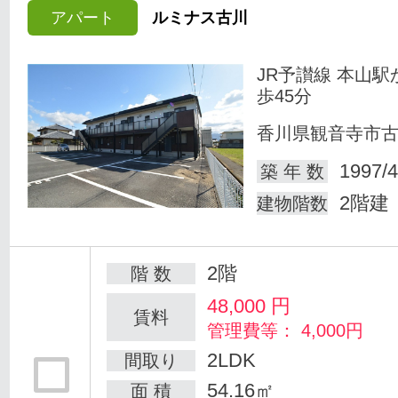
アパート
ルミナス古川
JR予讃線 本山駅
歩45分
香川県観音寺市
1997/4
築 年 数
2階建
建物階数
2階
階 数
48,000
円
賃料
管理費等： 4,000円
2LDK
間取り
54.16㎡
面 積