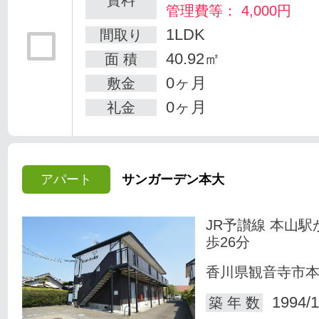
管理費等： 4,000円
1LDK
間取り
40.92㎡
面 積
0ヶ月
敷金
0ヶ月
礼金
アパート
サンガーデン本大
JR予讃線 本山駅
歩26分
香川県観音寺市
1994/1
築 年 数