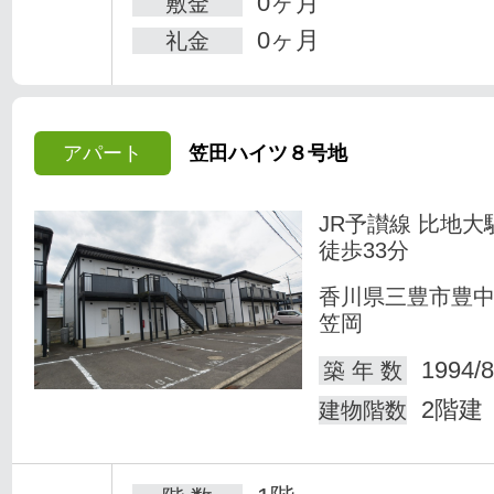
0ヶ月
敷金
0ヶ月
礼金
アパート
笠田ハイツ８号地
JR予讃線 比地大
徒歩33分
香川県三豊市豊
笠岡
1994/8
築 年 数
2階建
建物階数