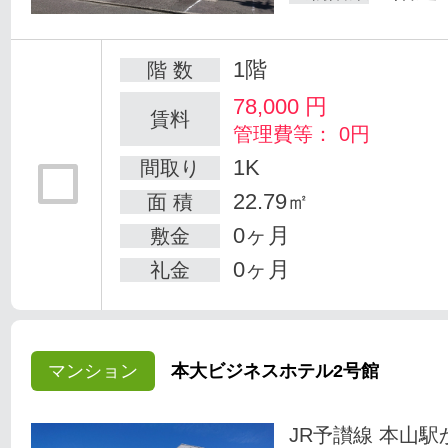
1階
階 数
78,000
円
賃料
管理費等： 0円
1K
間取り
22.79㎡
面 積
0ヶ月
敷金
0ヶ月
礼金
マンション
本大ビジネスホテル2号館
JR予讃線 本山駅