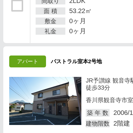
2LDK
間取り
53.22㎡
面 積
0ヶ月
敷金
0ヶ月
礼金
アパート
パストラル室本2号地
JR予讃線 観音寺
徒歩33分
香川県観音寺市
2006/1
築 年 数
2階建
建物階数