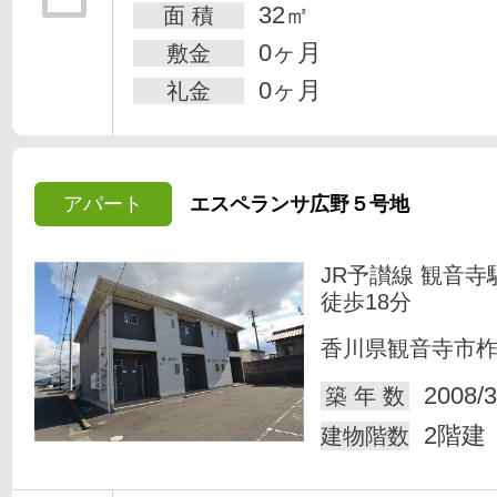
32㎡
面 積
0ヶ月
敷金
0ヶ月
礼金
アパート
エスペランサ広野５号地
JR予讃線 観音寺
徒歩18分
香川県観音寺市
2008/3
築 年 数
2階建
建物階数