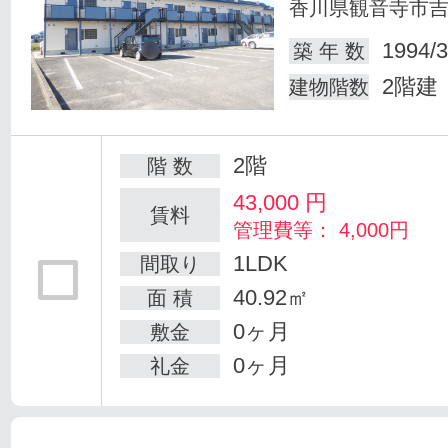
香川県観音寺市
1994/3
築 年 数
2階建
建物階数
2階
階 数
43,000
円
賃料
管理費等： 4,000円
1LDK
間取り
40.92㎡
面 積
0ヶ月
敷金
0ヶ月
礼金