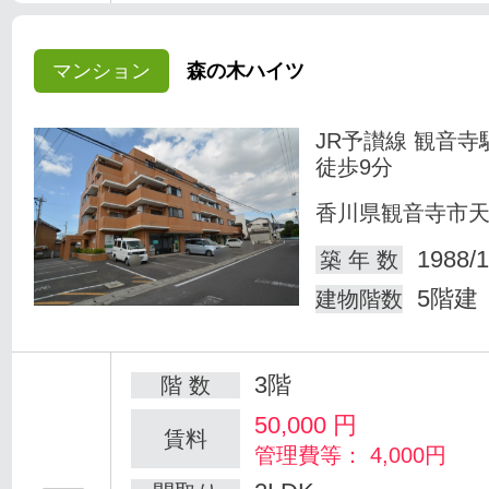
マンション
森の木ハイツ
JR予讃線 観音寺
徒歩9分
香川県観音寺市
1988/1
築 年 数
5階建
建物階数
3階
階 数
50,000
円
賃料
管理費等： 4,000円