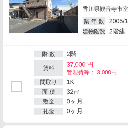
香川県観音寺市
2005/1
築 年 数
2階建
建物階数
2階
階 数
37,000
円
賃料
管理費等： 3,000円
1K
間取り
32㎡
面 積
0ヶ月
敷金
0ヶ月
礼金