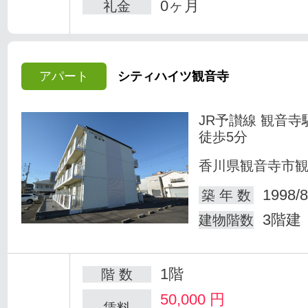
0ヶ月
礼金
アパート
シティハイツ観音寺
JR予讃線 観音寺
徒歩5分
香川県観音寺市
1998/8
築 年 数
3階建
建物階数
1階
階 数
50,000
円
賃料