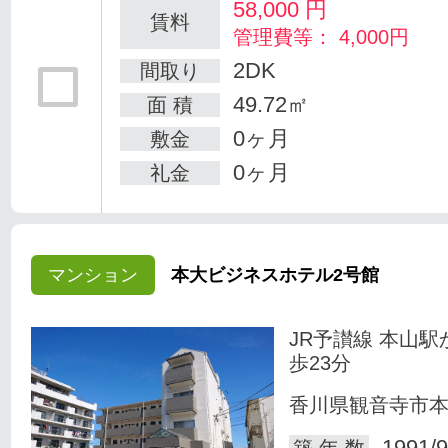
58,000
円
賃料
管理費等： 4,000円
2DK
間取り
49.72㎡
面 積
0ヶ月
敷金
0ヶ月
礼金
マンション
本大ビジネスホテル2号館
JR予讃線 本山駅
歩23分
香川県観音寺市
1991/9