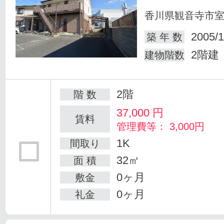
香川県観音寺市
2005/1
築 年 数
2階建
建物階数
2階
階 数
37,000
円
賃料
管理費等： 3,000円
1K
間取り
32㎡
面 積
0ヶ月
敷金
0ヶ月
礼金