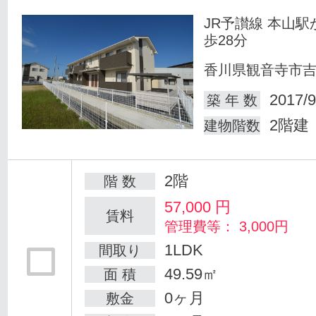
JR予讃線 本山駅
歩28分
香川県観音寺市
2017/9
築 年 数
2階建
建物階数
2階
階 数
57,000
円
賃料
管理費等： 3,000円
1LDK
間取り
49.59㎡
面 積
0ヶ月
敷金