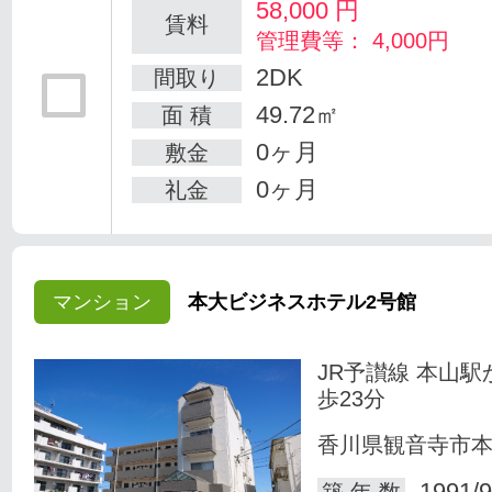
58,000
円
賃料
管理費等： 4,000円
2DK
間取り
49.72㎡
面 積
0ヶ月
敷金
0ヶ月
礼金
マンション
本大ビジネスホテル2号館
JR予讃線 本山駅
歩23分
香川県観音寺市
1991/9