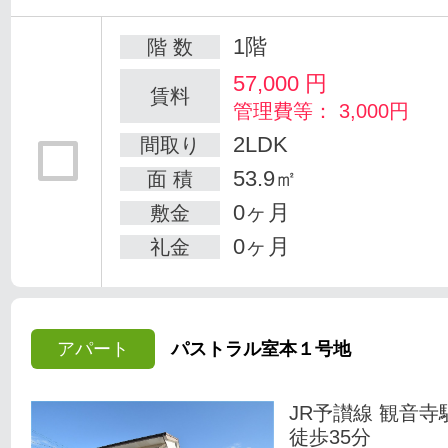
1階
階 数
57,000
円
賃料
管理費等： 3,000円
2LDK
間取り
53.9㎡
面 積
0ヶ月
敷金
0ヶ月
礼金
アパート
パストラル室本１号地
JR予讃線 観音寺
徒歩35分