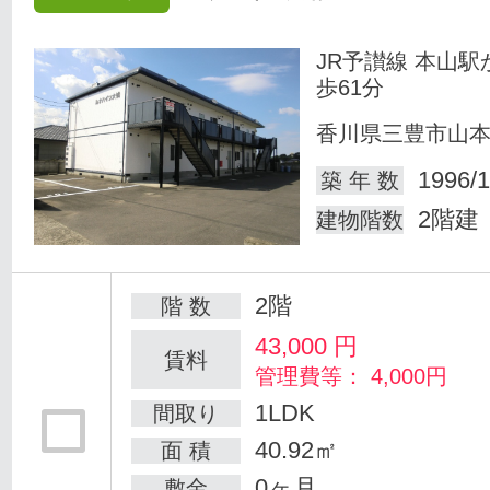
JR予讃線 本山駅
歩61分
香川県三豊市山
1996/1
築 年 数
2階建
建物階数
2階
階 数
43,000
円
賃料
管理費等： 4,000円
1LDK
間取り
40.92㎡
面 積
0ヶ月
敷金