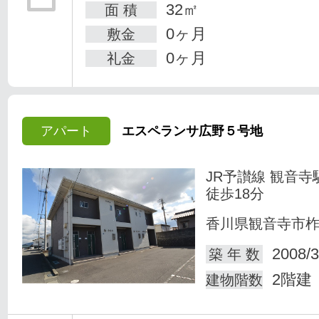
32㎡
面 積
0ヶ月
敷金
0ヶ月
礼金
アパート
エスペランサ広野５号地
JR予讃線 観音寺
徒歩18分
香川県観音寺市
2008/3
築 年 数
2階建
建物階数