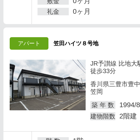
0ヶ月
敷金
0ヶ月
礼金
アパート
笠田ハイツ８号地
JR予讃線 比地大
徒歩33分
香川県三豊市豊
笠岡
1994/8
築 年 数
2階建
建物階数