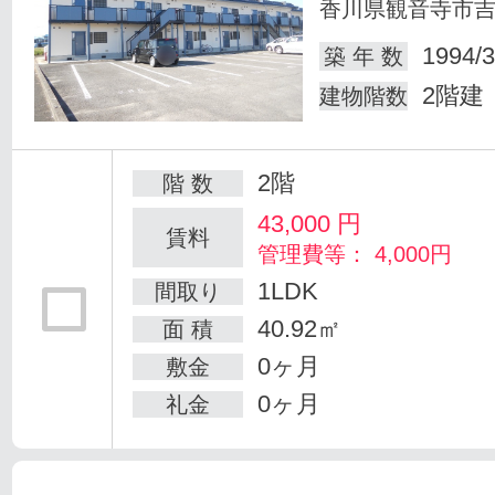
香川県観音寺市
1994/3
築 年 数
2階建
建物階数
2階
階 数
43,000
円
賃料
管理費等： 4,000円
1LDK
間取り
40.92㎡
面 積
0ヶ月
敷金
0ヶ月
礼金