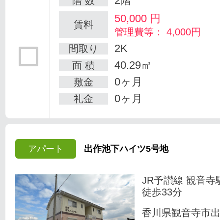
2階
階 数
50,000
円
賃料
管理費等： 4,000円
2K
間取り
40.29㎡
面 積
0ヶ月
敷金
0ヶ月
礼金
アパート
出作池下ハイツ5号地
JR予讃線 観音寺
徒歩33分
香川県観音寺市