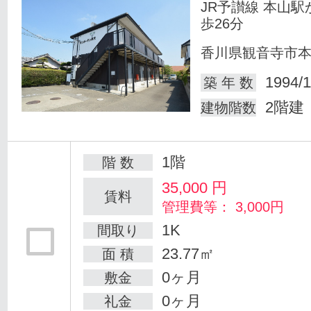
JR予讃線 本山駅
歩26分
香川県観音寺市
1994/1
築 年 数
2階建
建物階数
1階
階 数
35,000
円
賃料
管理費等： 3,000円
1K
間取り
23.77㎡
面 積
0ヶ月
敷金
0ヶ月
礼金