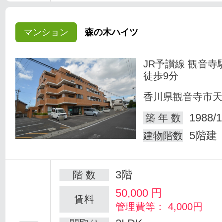
マンション
森の木ハイツ
JR予讃線 観音寺
徒歩9分
香川県観音寺市
1988/1
築 年 数
5階建
建物階数
3階
階 数
50,000
円
賃料
管理費等： 4,000円