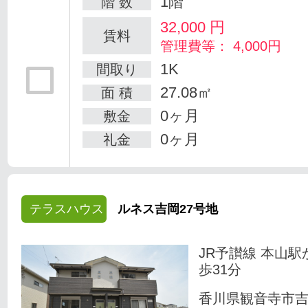
1階
階 数
32,000
円
賃料
管理費等： 4,000円
1K
間取り
27.08㎡
面 積
0ヶ月
敷金
0ヶ月
礼金
テラスハウス
ルネス吉岡27号地
JR予讃線 本山駅
歩31分
香川県観音寺市