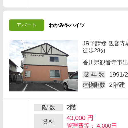
アパート
わかみやハイツ
JR予讃線 観音寺
徒歩28分
香川県観音寺市
1991/2
築 年 数
2階建
建物階数
2階
階 数
43,000
円
賃料
管理費等： 4,000円