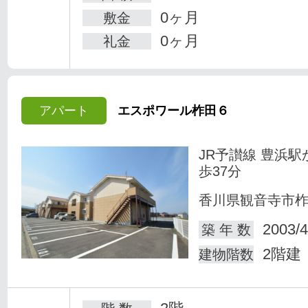
0ヶ月
敷金
0ヶ月
礼金
アパート
エスポワール柞田６
JR予讃線 豊浜駅
歩37分
香川県観音寺市
2003/4
築 年 数
2階建
建物階数