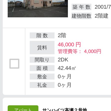
2001/7
築 年 数
2階建
建物階数
2階
階 数
46,000
円
賃料
管理費等： 4,000円
2DK
間取り
42.44㎡
面 積
0ヶ月
敷金
0ヶ月
礼金
アパート
サンハイツ高瀬２号地