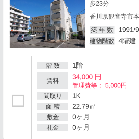
歩23分
香川県観音寺市
1991/9
築 年 数
4階建
建物階数
1階
階 数
34,000
円
賃料
管理費等： 5,000円
1K
間取り
22.79㎡
面 積
0ヶ月
敷金
0ヶ月
礼金