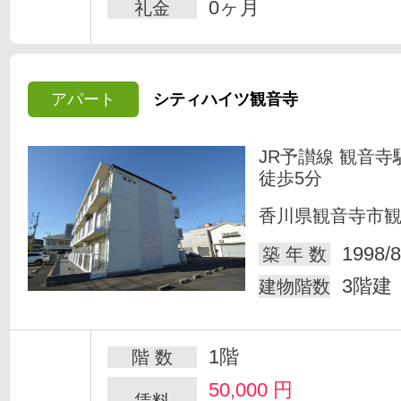
0ヶ月
礼金
アパート
シティハイツ観音寺
JR予讃線 観音寺
徒歩5分
香川県観音寺市
1998/8
築 年 数
3階建
建物階数
1階
階 数
50,000
円
賃料