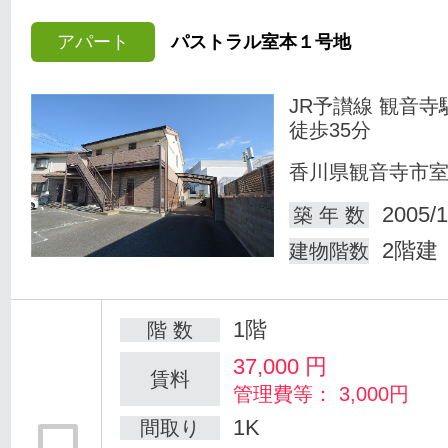
アパート
パストラル室本１号地
JR予讃線 観音寺
徒歩35分
香川県観音寺市
2005/1
築 年 数
2階建
建物階数
1階
階 数
37,000
円
賃料
管理費等： 3,000円
1K
間取り