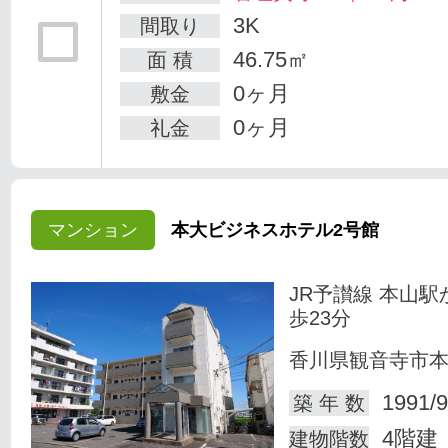
3K
間取り
46.75㎡
面 積
0ヶ月
敷金
0ヶ月
礼金
マンション
本大ビジネスホテル2号館
JR予讃線 本山駅
歩23分
香川県観音寺市
1991/9
築 年 数
4階建
建物階数