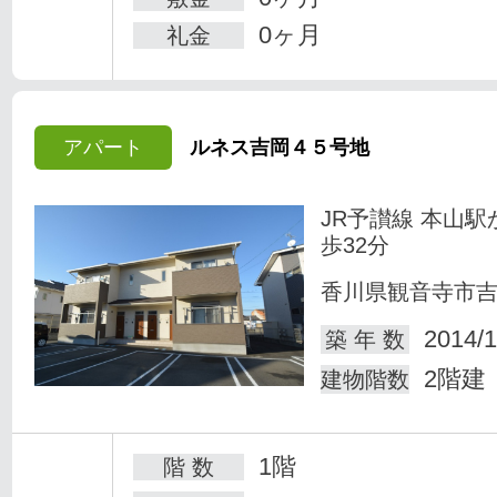
0ヶ月
礼金
アパート
ルネス吉岡４５号地
JR予讃線 本山駅
歩32分
香川県観音寺市
2014/1
築 年 数
2階建
建物階数
1階
階 数