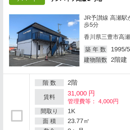
JR予讃線 高瀬駅
歩5分
香川県三豊市高
1995/5
築 年 数
2階建
建物階数
2階
階 数
31,000
円
賃料
管理費等： 4,000円
1K
間取り
23.77㎡
面 積