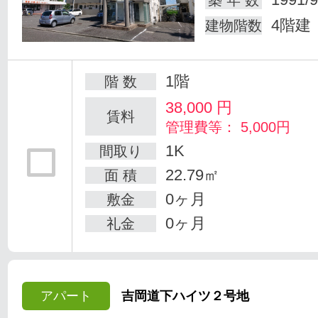
築 年 数
4階建
建物階数
1階
階 数
38,000
円
賃料
管理費等： 5,000円
1K
間取り
22.79㎡
面 積
0ヶ月
敷金
0ヶ月
礼金
アパート
吉岡道下ハイツ２号地