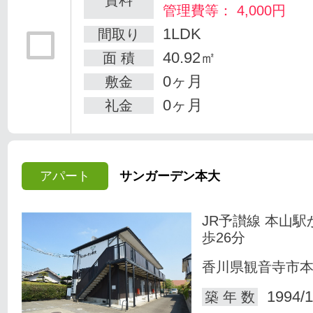
管理費等： 4,000円
1LDK
間取り
40.92㎡
面 積
0ヶ月
敷金
0ヶ月
礼金
アパート
サンガーデン本大
JR予讃線 本山駅
歩26分
香川県観音寺市
1994/1
築 年 数