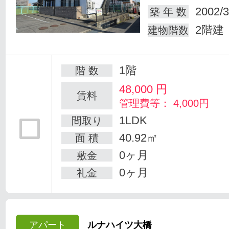
2002/3
築 年 数
2階建
建物階数
1階
階 数
48,000
円
賃料
管理費等： 4,000円
1LDK
間取り
40.92㎡
面 積
0ヶ月
敷金
0ヶ月
礼金
アパート
ルナハイツ大橋