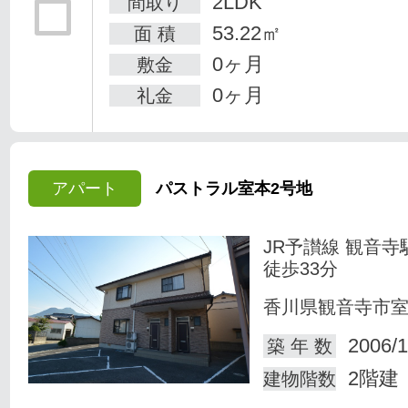
2LDK
間取り
53.22㎡
面 積
0ヶ月
敷金
0ヶ月
礼金
アパート
パストラル室本2号地
JR予讃線 観音寺
徒歩33分
香川県観音寺市
2006/1
築 年 数
2階建
建物階数