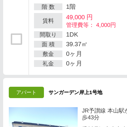
1階
階 数
49,000
円
賃料
管理費等： 4,000円
1DK
間取り
39.37㎡
面 積
0ヶ月
敷金
0ヶ月
礼金
アパート
サンガーデン岸上1号地
JR予讃線 本山駅
歩43分