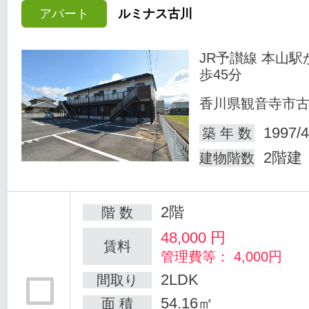
アパート
ルミナス古川
JR予讃線 本山駅
歩45分
香川県観音寺市
1997/4
築 年 数
2階建
建物階数
2階
階 数
48,000
円
賃料
管理費等： 4,000円
2LDK
間取り
54.16㎡
面 積