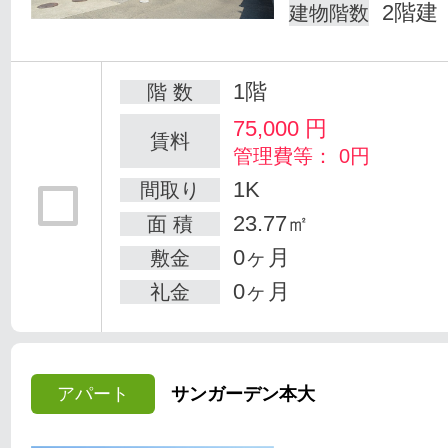
2階建
建物階数
1階
階 数
75,000
円
賃料
管理費等： 0円
1K
間取り
23.77㎡
面 積
0ヶ月
敷金
0ヶ月
礼金
アパート
サンガーデン本大