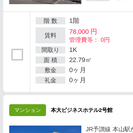
1階
階 数
78,000
円
賃料
管理費等： 0円
1K
間取り
22.79㎡
面 積
0ヶ月
敷金
0ヶ月
礼金
マンション
本大ビジネスホテル2号館
JR予讃線 本山駅