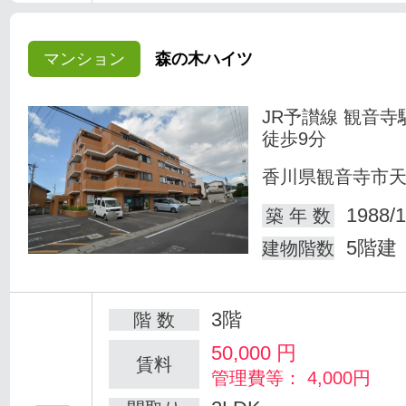
マンション
森の木ハイツ
JR予讃線 観音寺
徒歩9分
香川県観音寺市
1988/1
築 年 数
5階建
建物階数
3階
階 数
50,000
円
賃料
管理費等： 4,000円