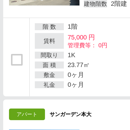
2階建
建物階数
1階
階 数
75,000
円
賃料
管理費等： 0円
1K
間取り
23.77㎡
面 積
0ヶ月
敷金
0ヶ月
礼金
アパート
サンガーデン本大