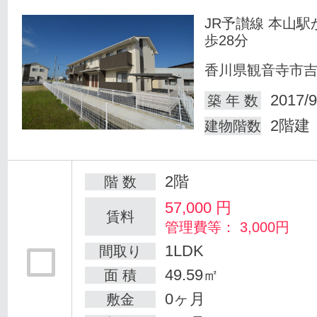
JR予讃線 本山駅
歩28分
香川県観音寺市
2017/9
築 年 数
2階建
建物階数
2階
階 数
57,000
円
賃料
管理費等： 3,000円
1LDK
間取り
49.59㎡
面 積
0ヶ月
敷金