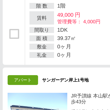
1階
階 数
49,000
円
賃料
管理費等： 4,000円
1DK
間取り
39.37㎡
面 積
0ヶ月
敷金
0ヶ月
礼金
アパート
サンガーデン岸上1号地
JR予讃線 本山駅
歩43分