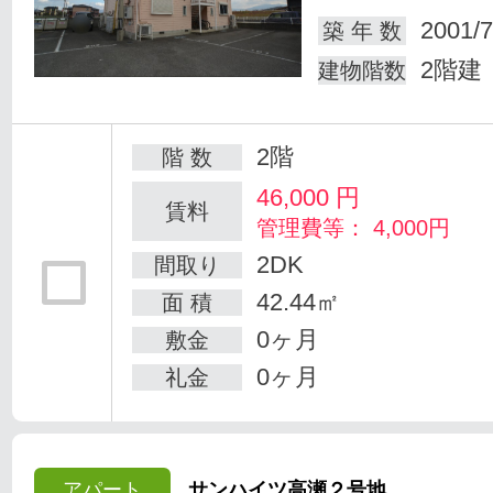
2001/7
築 年 数
2階建
建物階数
2階
階 数
46,000
円
賃料
管理費等： 4,000円
2DK
間取り
42.44㎡
面 積
0ヶ月
敷金
0ヶ月
礼金
アパート
サンハイツ高瀬２号地