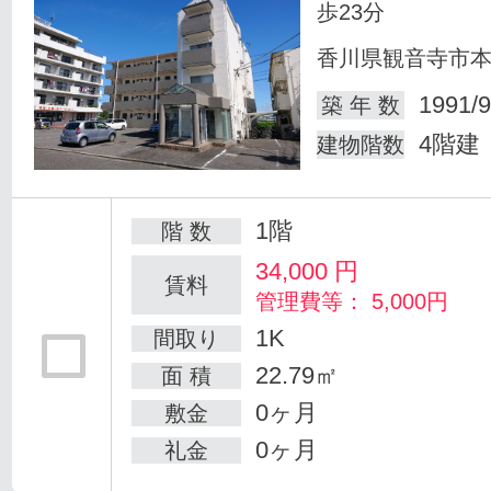
歩23分
香川県観音寺市
1991/9
築 年 数
4階建
建物階数
1階
階 数
34,000
円
賃料
管理費等： 5,000円
1K
間取り
22.79㎡
面 積
0ヶ月
敷金
0ヶ月
礼金