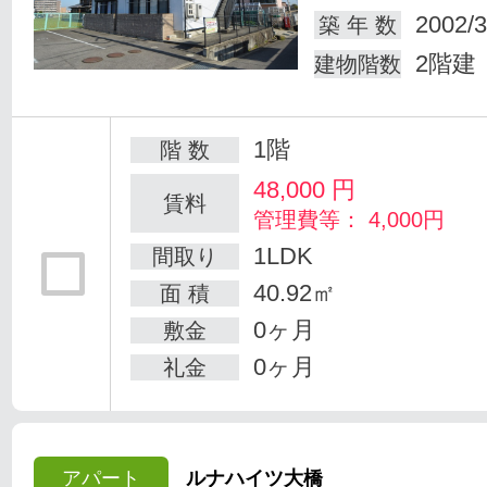
2002/3
築 年 数
2階建
建物階数
1階
階 数
48,000
円
賃料
管理費等： 4,000円
1LDK
間取り
40.92㎡
面 積
0ヶ月
敷金
0ヶ月
礼金
アパート
ルナハイツ大橋