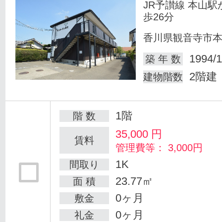
JR予讃線 本山駅
歩26分
香川県観音寺市
1994/1
築 年 数
2階建
建物階数
1階
階 数
35,000
円
賃料
管理費等： 3,000円
1K
間取り
23.77㎡
面 積
0ヶ月
敷金
0ヶ月
礼金