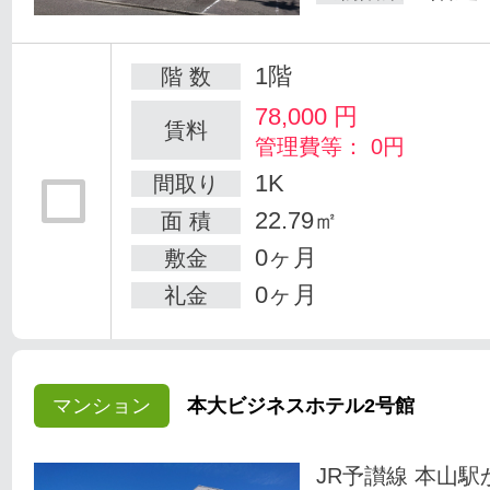
1階
階 数
78,000
円
賃料
管理費等： 0円
1K
間取り
22.79㎡
面 積
0ヶ月
敷金
0ヶ月
礼金
マンション
本大ビジネスホテル2号館
JR予讃線 本山駅