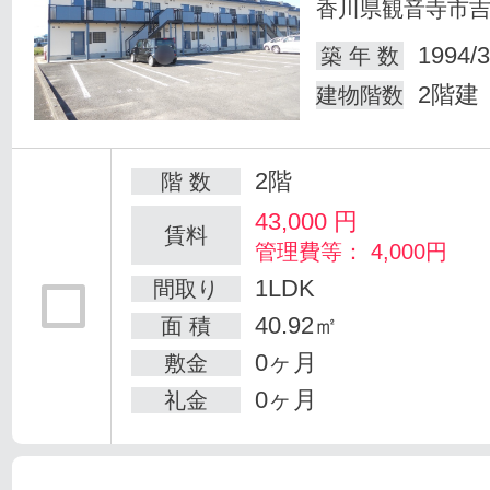
香川県観音寺市
1994/3
築 年 数
2階建
建物階数
2階
階 数
43,000
円
賃料
管理費等： 4,000円
1LDK
間取り
40.92㎡
面 積
0ヶ月
敷金
0ヶ月
礼金