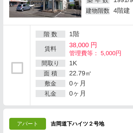
築 年 数
4階建
建物階数
1階
階 数
38,000
円
賃料
管理費等： 5,000円
1K
間取り
22.79㎡
面 積
0ヶ月
敷金
0ヶ月
礼金
アパート
吉岡道下ハイツ２号地