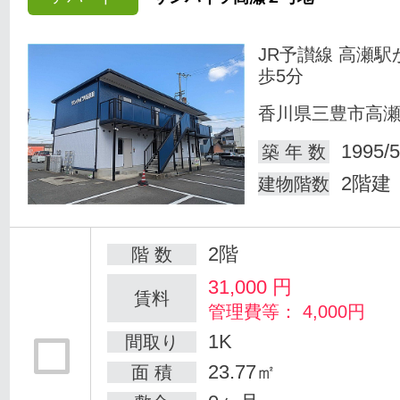
JR予讃線 高瀬駅
歩5分
香川県三豊市高
1995/5
築 年 数
2階建
建物階数
2階
階 数
31,000
円
賃料
管理費等： 4,000円
1K
間取り
23.77㎡
面 積