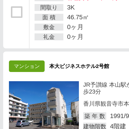
3K
間取り
46.75㎡
面 積
0ヶ月
敷金
0ヶ月
礼金
マンション
本大ビジネスホテル2号館
JR予讃線 本山駅
歩23分
香川県観音寺市
1991/9
築 年 数
4階建
建物階数