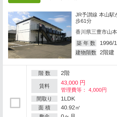
JR予讃線 本山駅
歩61分
香川県三豊市山
1996/1
築 年 数
2階建
建物階数
2階
階 数
43,000
円
賃料
管理費等： 4,000円
1LDK
間取り
40.92㎡
面 積
0ヶ月
敷金