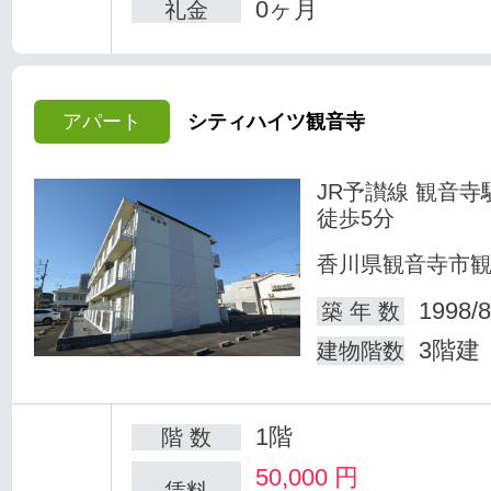
0ヶ月
礼金
アパート
シティハイツ観音寺
JR予讃線 観音寺
徒歩5分
香川県観音寺市
1998/8
築 年 数
3階建
建物階数
1階
階 数
50,000
円
賃料