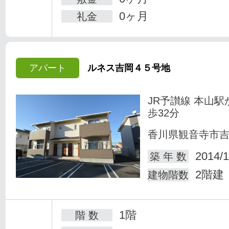
0ヶ月
礼金
アパート
ルネス吉岡４５号地
JR予讃線 本山駅
歩32分
香川県観音寺市
2014/1
築 年 数
2階建
建物階数
1階
階 数