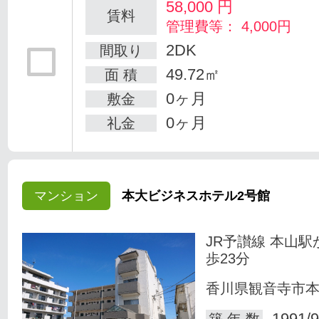
58,000
円
賃料
管理費等： 4,000円
2DK
間取り
49.72㎡
面 積
0ヶ月
敷金
0ヶ月
礼金
マンション
本大ビジネスホテル2号館
JR予讃線 本山駅
歩23分
香川県観音寺市
1991/9