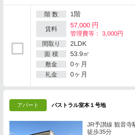
1階
階 数
57,000
円
賃料
管理費等： 3,000円
2LDK
間取り
53.9㎡
面 積
0ヶ月
敷金
0ヶ月
礼金
アパート
パストラル室本１号地
JR予讃線 観音寺
徒歩35分