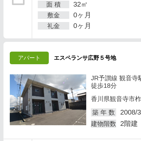
32㎡
面 積
0ヶ月
敷金
0ヶ月
礼金
アパート
エスペランサ広野５号地
JR予讃線 観音寺
徒歩18分
香川県観音寺市
2008/3
築 年 数
2階建
建物階数