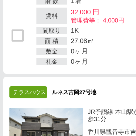
1階
階 数
32,000
円
賃料
管理費等： 4,000円
1K
間取り
27.08㎡
面 積
0ヶ月
敷金
0ヶ月
礼金
テラスハウス
ルネス吉岡27号地
JR予讃線 本山駅
歩31分
香川県観音寺市