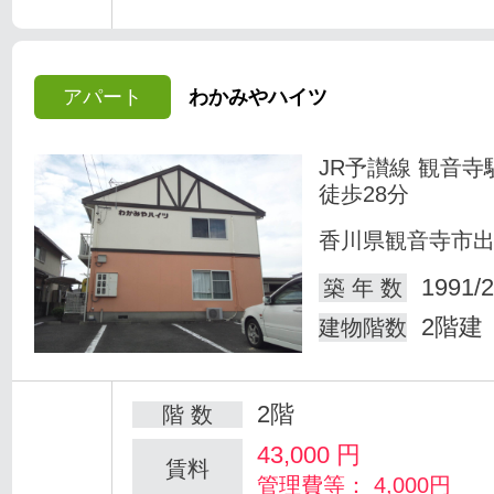
アパート
わかみやハイツ
JR予讃線 観音寺
徒歩28分
香川県観音寺市
1991/2
築 年 数
2階建
建物階数
2階
階 数
43,000
円
賃料
管理費等： 4,000円