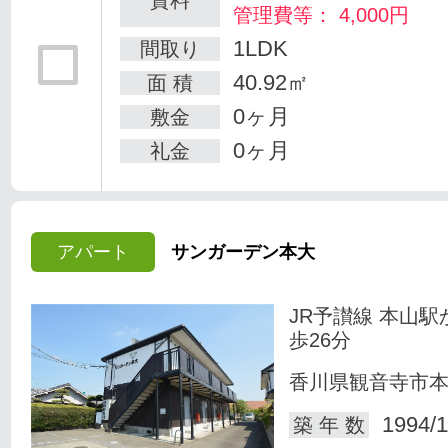
管理費等： 4,000円
1LDK
間取り
40.92㎡
面 積
0ヶ月
敷金
0ヶ月
礼金
アパート
サンガーデン本大
JR予讃線 本山駅
歩26分
香川県観音寺市
1994/1
築 年 数