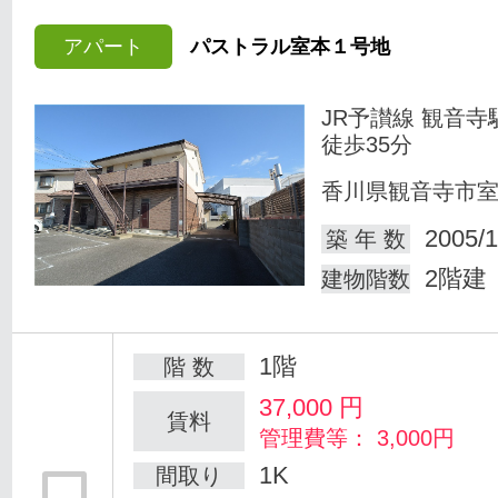
アパート
パストラル室本１号地
JR予讃線 観音寺
徒歩35分
香川県観音寺市
2005/1
築 年 数
2階建
建物階数
1階
階 数
37,000
円
賃料
管理費等： 3,000円
1K
間取り