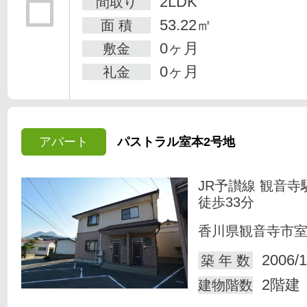
2LDK
間取り
53.22㎡
面 積
0ヶ月
敷金
0ヶ月
礼金
アパート
パストラル室本2号地
JR予讃線 観音寺
徒歩33分
香川県観音寺市
2006/1
築 年 数
2階建
建物階数