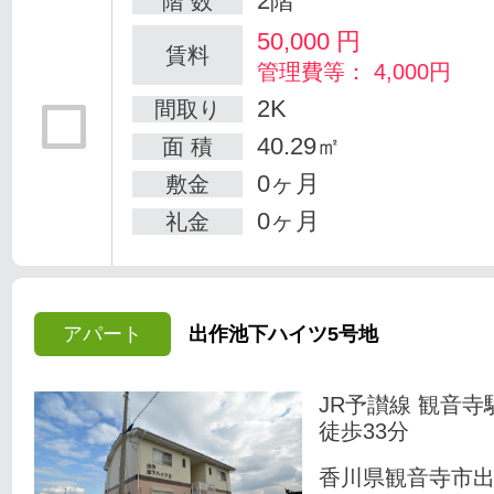
2階
階 数
50,000
円
賃料
管理費等： 4,000円
2K
間取り
40.29㎡
面 積
0ヶ月
敷金
0ヶ月
礼金
アパート
出作池下ハイツ5号地
JR予讃線 観音寺
徒歩33分
香川県観音寺市