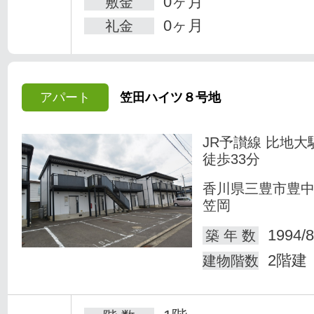
0ヶ月
敷金
0ヶ月
礼金
アパート
笠田ハイツ８号地
JR予讃線 比地大
徒歩33分
香川県三豊市豊
笠岡
1994/8
築 年 数
2階建
建物階数