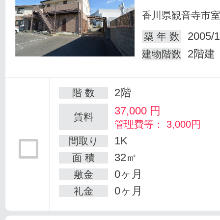
香川県観音寺市
2005/1
築 年 数
2階建
建物階数
2階
階 数
37,000
円
賃料
管理費等： 3,000円
1K
間取り
32㎡
面 積
0ヶ月
敷金
0ヶ月
礼金