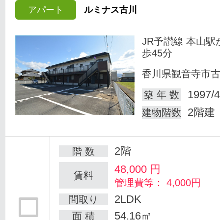
アパート
ルミナス古川
JR予讃線 本山駅
歩45分
香川県観音寺市
1997/4
築 年 数
2階建
建物階数
2階
階 数
48,000
円
賃料
管理費等： 4,000円
2LDK
間取り
54.16㎡
面 積