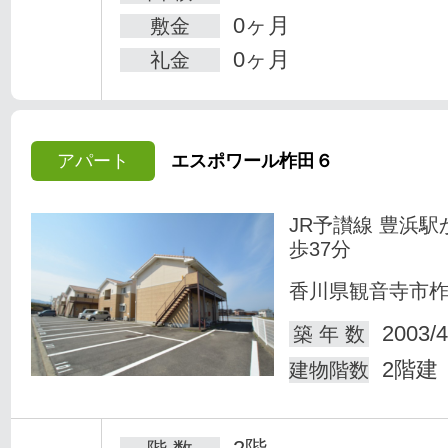
0ヶ月
敷金
0ヶ月
礼金
アパート
エスポワール柞田６
JR予讃線 豊浜駅
歩37分
香川県観音寺市
2003/4
築 年 数
2階建
建物階数