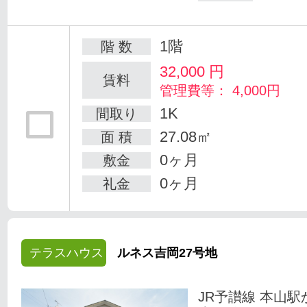
1階
階 数
32,000
円
賃料
管理費等： 4,000円
1K
間取り
27.08㎡
面 積
0ヶ月
敷金
0ヶ月
礼金
テラスハウス
ルネス吉岡27号地
JR予讃線 本山駅