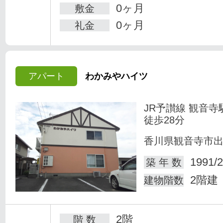
0ヶ月
敷金
0ヶ月
礼金
アパート
わかみやハイツ
JR予讃線 観音寺
徒歩28分
香川県観音寺市
1991/2
築 年 数
2階建
建物階数
2階
階 数