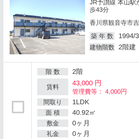
JR予讃線 本山駅
歩43分
香川県観音寺市
1994/3
築 年 数
2階建
建物階数
2階
階 数
43,000
円
賃料
管理費等： 4,000円
1LDK
間取り
40.92㎡
面 積
0ヶ月
敷金
0ヶ月
礼金