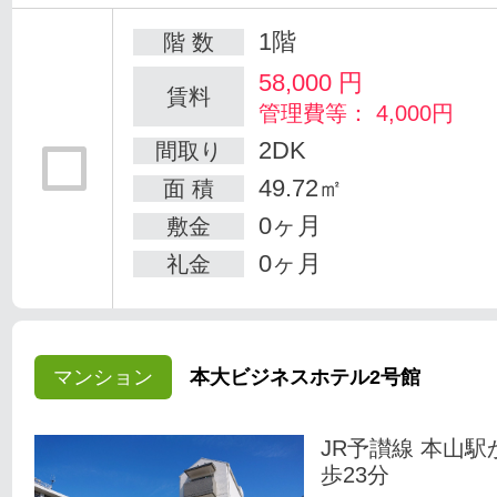
1階
階 数
58,000
円
賃料
管理費等： 4,000円
2DK
間取り
49.72㎡
面 積
0ヶ月
敷金
0ヶ月
礼金
マンション
本大ビジネスホテル2号館
JR予讃線 本山駅
歩23分