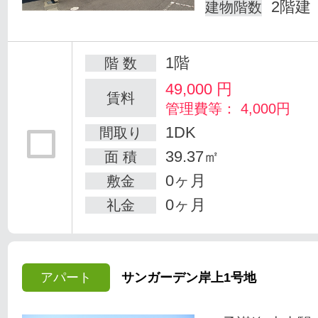
2階建
建物階数
1階
階 数
49,000
円
賃料
管理費等： 4,000円
1DK
間取り
39.37㎡
面 積
0ヶ月
敷金
0ヶ月
礼金
アパート
サンガーデン岸上1号地