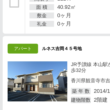
40.92㎡
面 積
0ヶ月
敷金
0ヶ月
礼金
アパート
ルネス吉岡４５号地
JR予讃線 本山駅
歩32分
香川県観音寺市
2014/1
築 年 数
2階建
建物階数