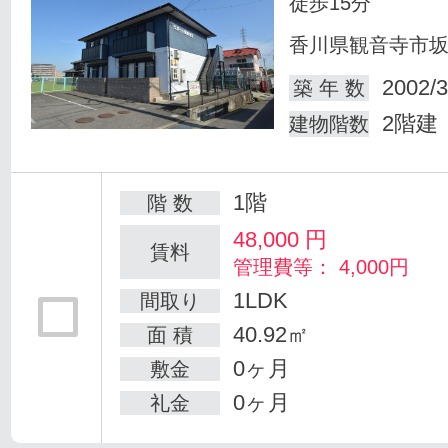
徒歩15分
香川県観音寺市
2002/3
築 年 数
2階建
建物階数
1階
階 数
48,000
円
賃料
管理費等： 4,000円
1LDK
間取り
40.92㎡
面 積
0ヶ月
敷金
0ヶ月
礼金