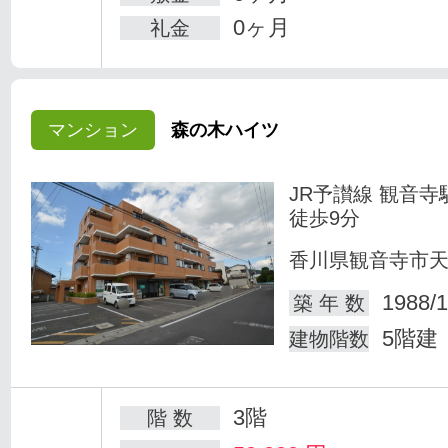
0ヶ月
礼金
マンション
森の木ハイツ
JR予讃線 観音寺
徒歩9分
香川県観音寺市
1988/1
築 年 数
5階建
建物階数
3階
階 数