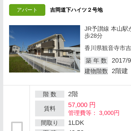
アパート
吉岡道下ハイツ２号地
JR予讃線 本山駅
歩28分
香川県観音寺市
2017/9
築 年 数
2階建
建物階数
2階
階 数
57,000
円
賃料
管理費等： 3,000円
1LDK
間取り