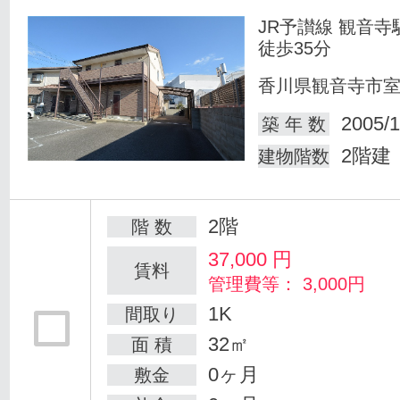
JR予讃線 観音寺
徒歩35分
香川県観音寺市
2005/1
築 年 数
2階建
建物階数
2階
階 数
37,000
円
賃料
管理費等： 3,000円
1K
間取り
32㎡
面 積
0ヶ月
敷金