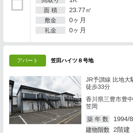
23.77㎡
面 積
0ヶ月
敷金
0ヶ月
礼金
アパート
笠田ハイツ８号地
JR予讃線 比地大
徒歩33分
香川県三豊市豊
笠岡
1994/8
築 年 数
2階建
建物階数