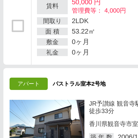
50,000
円
賃料
管理費等： 4,000円
2LDK
間取り
53.22㎡
面 積
0ヶ月
敷金
0ヶ月
礼金
アパート
パストラル室本2号地
JR予讃線 観音寺
徒歩33分
香川県観音寺市
2006/1
築 年 数