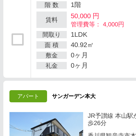
1階
階 数
50,000
円
賃料
管理費等： 4,000円
1LDK
間取り
40.92㎡
面 積
0ヶ月
敷金
0ヶ月
礼金
アパート
サンガーデン本大
JR予讃線 本山駅
歩26分
香川県観音寺市