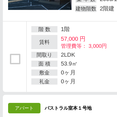
2階建
建物階数
1階
階 数
57,000
円
賃料
管理費等： 3,000円
2LDK
間取り
53.9㎡
面 積
0ヶ月
敷金
0ヶ月
礼金
アパート
パストラル室本１号地