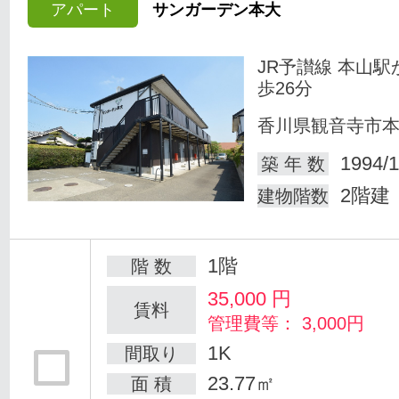
アパート
サンガーデン本大
JR予讃線 本山駅
歩26分
香川県観音寺市
1994/1
築 年 数
2階建
建物階数
1階
階 数
35,000
円
賃料
管理費等： 3,000円
1K
間取り
23.77㎡
面 積