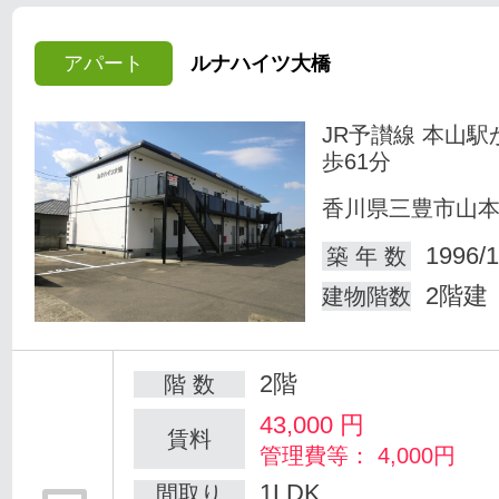
アパート
ルナハイツ大橋
JR予讃線 本山駅
歩61分
香川県三豊市山
1996/1
築 年 数
2階建
建物階数
2階
階 数
43,000
円
賃料
管理費等： 4,000円
1LDK
間取り