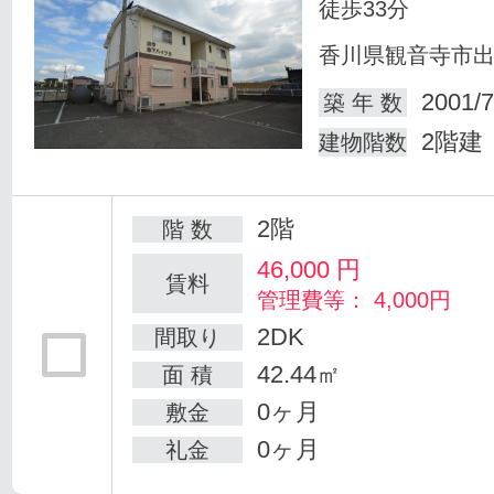
徒歩33分
香川県観音寺市
2001/7
築 年 数
2階建
建物階数
2階
階 数
46,000
円
賃料
管理費等： 4,000円
2DK
間取り
42.44㎡
面 積
0ヶ月
敷金
0ヶ月
礼金