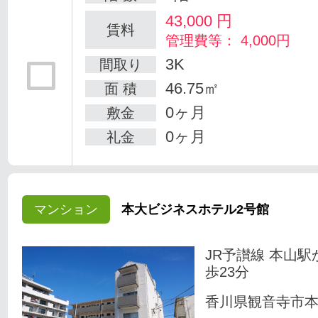
43,000
円
賃料
管理費等： 4,000円
3K
間取り
46.75㎡
面 積
0ヶ月
敷金
0ヶ月
礼金
マンション
本大ビジネスホテル2号館
JR予讃線 本山駅
歩23分
香川県観音寺市