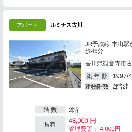
アパート
ルミナス古川
JR予讃線 本山駅
歩45分
香川県観音寺市
1997/4
築 年 数
2階建
建物階数
2階
階 数
48,000
円
賃料
管理費等： 4,000円