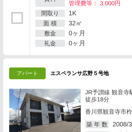
管理費等： 3,000円
1K
間取り
32㎡
面 積
0ヶ月
敷金
0ヶ月
礼金
アパート
エスペランサ広野５号地
JR予讃線 観音寺
徒歩18分
香川県観音寺市
2008/3
築 年 数