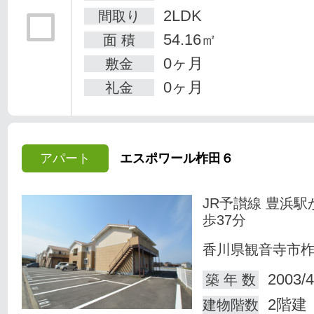
2LDK
間取り
54.16㎡
面 積
0ヶ月
敷金
0ヶ月
礼金
アパート
エスポワール柞田６
JR予讃線 豊浜駅
歩37分
香川県観音寺市
2003/4
築 年 数
2階建
建物階数