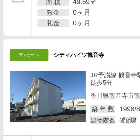
49.59㎡
面 積
0ヶ月
敷金
0ヶ月
礼金
アパート
シティハイツ観音寺
JR予讃線 観音寺
徒歩5分
香川県観音寺市
1998/8
築 年 数
3階建
建物階数