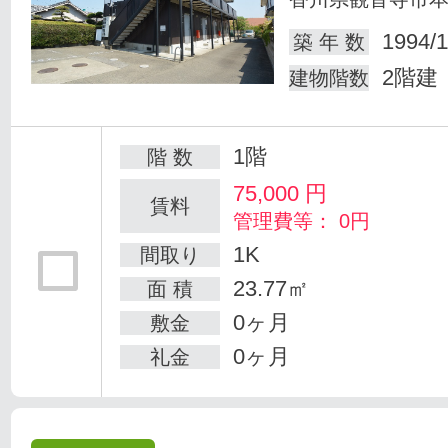
1994/1
築 年 数
2階建
建物階数
1階
階 数
75,000
円
賃料
管理費等： 0円
1K
間取り
23.77㎡
面 積
0ヶ月
敷金
0ヶ月
礼金