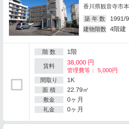
香川県観音寺市
1991/9
築 年 数
4階建
建物階数
1階
階 数
38,000
円
賃料
管理費等： 5,000円
1K
間取り
22.79㎡
面 積
0ヶ月
敷金
0ヶ月
礼金