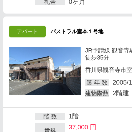
0ヶ月
礼金
アパート
パストラル室本１号地
JR予讃線 観音寺
徒歩35分
香川県観音寺市
2005/1
築 年 数
2階建
建物階数
1階
階 数
37,000
円
賃料