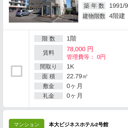
1991/9
築 年 数
4階建
建物階数
1階
階 数
78,000
円
賃料
管理費等： 0円
1K
間取り
22.79㎡
面 積
0ヶ月
敷金
0ヶ月
礼金
マンション
本大ビジネスホテル2号館