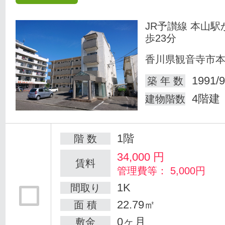
JR予讃線 本山駅
歩23分
香川県観音寺市
1991/9
築 年 数
4階建
建物階数
1階
階 数
34,000
円
賃料
管理費等： 5,000円
1K
間取り
22.79㎡
面 積
0ヶ月
敷金