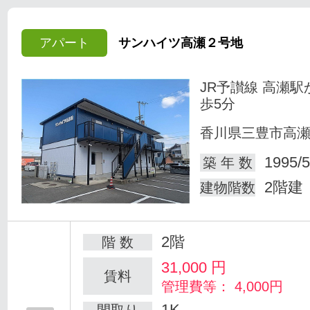
アパート
サンハイツ高瀬２号地
JR予讃線 高瀬駅
歩5分
香川県三豊市高
1995/5
築 年 数
2階建
建物階数
2階
階 数
31,000
円
賃料
管理費等： 4,000円
1K
間取り